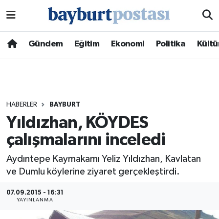
Nöbetçi Eczaneler
Gündem
Eğitim
Ekonomi
Politika
Kültü
Hava Durumu
Namaz Vakitleri
HABERLER
BAYBURT
Trafik Durumu
Yıldızhan, KÖYDES
çalışmalarını inceledi
Süper Lig Puan Durumu ve Fikstür
Aydıntepe Kaymakamı Yeliz Yıldızhan, Kavlatan
Tüm Manşetler
ve Dumlu köylerine ziyaret gerçekleştirdi.
Son Dakika Haberleri
07.09.2015 - 16:31
YAYINLANMA
Haber Arşivi