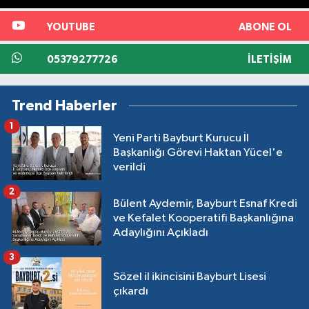
YOUTUBE
ABONE OL
05379277726
İLETIŞIM
Trend Haberler
1
Yeni Parti Bayburt Kurucu İl
Başkanlığı Görevi Haktan Yücel'e
verildi
2
Bülent Aydemir, Bayburt Esnaf Kredi
ve Kefalet Kooperatifi Başkanlığına
Adaylığını Açıkladı
3
Sözel il ikincisini Bayburt Lisesi
çıkardı