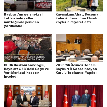
Bayburt’un geleneksel
Kaymakam Ahat, Beşpınar,
tatları ünlü şeflerin
Kalecik, Serenli ve Elmalı
mutfağında yeniden
köylerini ziyaret etti
yorumlandı
BDDK Başkanı Kavcıoğlu,
2026 Yılı Üçüncü Dönem
Bayburt OSB’deki Çağrı ve
Bayburt İl Koordinasyon
Veri Merkezi İnşaatını
Kurulu Toplantısı Yapıldı
İnceledi