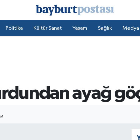
Politika
Kültür Sanat
Yaşam
Sağlık
Medya
yurdundan ayağ g
IM
Y