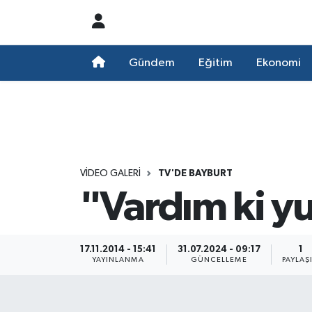
Nöbetçi Eczaneler
Gündem
Eğitim
Ekonomi
Hava Durumu
Namaz Vakitleri
Trafik Durumu
VIDEO GALERI
TV'DE BAYBURT
"Vardım ki 
Süper Lig Puan Durumu ve Fikstür
Tüm Manşetler
17.11.2014 - 15:41
31.07.2024 - 09:17
1
YAYINLANMA
GÜNCELLEME
PAYLAŞ
Son Dakika Haberleri
Haber Arşivi