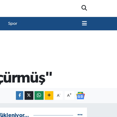
Spor
öçürmüş"
-
+
A
A
ükleniyor...