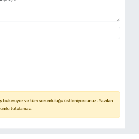
ş bulunuyor ve tüm sorumluluğu üstleniyorsunuz. Yazılan
rumlu tutulamaz.