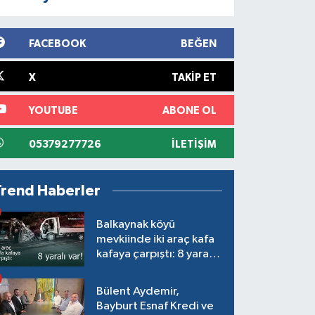
FACEBOOK
BEĞEN
X
TAKIP ET
YOUTUBE
ABONE OL
05379277726
İLETIŞIM
Trend Haberler
Balkaynak köyü
mevkiinde iki araç kafa
kafaya çarpıştı: 8 yaralı
var!
Bülent Aydemir,
Bayburt Esnaf Kredi ve