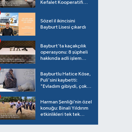
Kefalet Kooperatifi
Başkanlığına Adaylığını
Açıkladı
Sözel il ikincisini
Bayburt Lisesi çıkardı
Bayburt’ta kaçakçılık
operasyonu: 8 şüpheli
hakkında adli işlem
başlatıldı
Bayburtlu Hatice Köse,
Puli'sini kaybetti:
"Evladım gibiydi, çok
ağladım"
Harman Şenliği’nin özel
konuğu: Binali Yıldırım
etkinlikleri tek tek
deneyimledi