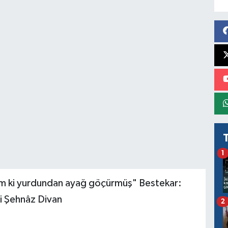
1
dım ki yurdundan ayağ göçürmüş" Bestekar:
i Şehnâz Divan
2