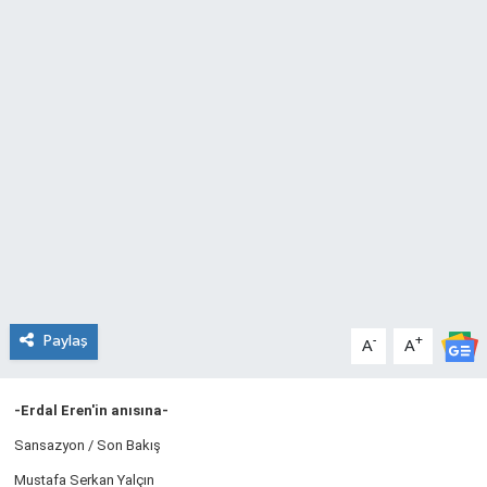
Paylaş
-
+
A
A
-Erdal Eren'in anısına-
Sansazyon /
Son Bakış
Mustafa Serkan Yalçın