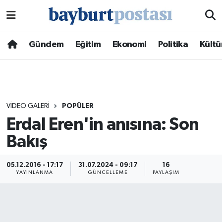
Nöbetçi Eczaneler
Gündem
Eğitim
Ekonomi
Politika
Kültü
Hava Durumu
Namaz Vakitleri
VIDEO GALERI
POPÜLER
Trafik Durumu
Erdal Eren'in anısına: Son
Bakış
Süper Lig Puan Durumu ve Fikstür
Tüm Manşetler
05.12.2016 - 17:17
31.07.2024 - 09:17
16
YAYINLANMA
GÜNCELLEME
PAYLAŞIM
Son Dakika Haberleri
Haber Arşivi