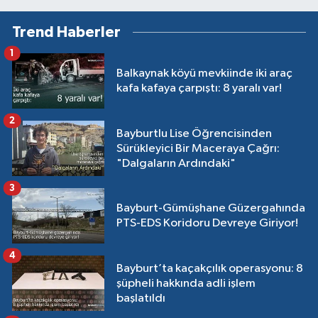
Trend Haberler
1
Balkaynak köyü mevkiinde iki araç
kafa kafaya çarpıştı: 8 yaralı var!
2
Bayburtlu Lise Öğrencisinden
Sürükleyici Bir Maceraya Çağrı:
"Dalgaların Ardındaki"
3
Bayburt-Gümüşhane Güzergahında
PTS-EDS Koridoru Devreye Giriyor!
4
Bayburt’ta kaçakçılık operasyonu: 8
şüpheli hakkında adli işlem
başlatıldı