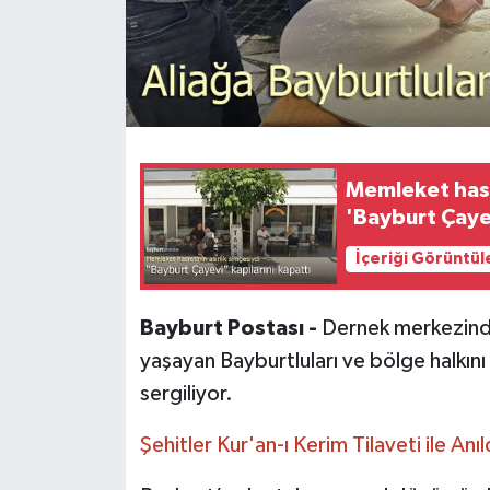
Memleket hasr
'Bayburt Çayev
İçeriği Görüntül
Bayburt Postası -
Dernek merkezinde
yaşayan Bayburtluları ve bölge halkın
sergiliyor.
Şehitler Kur'an-ı Kerim Tilaveti ile Anıl