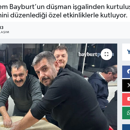
hem Bayburt’un düşman işgalinden kurtul
ni düzenlediği özel etkinliklerle kutluyor.
13
LAŞIM
Y