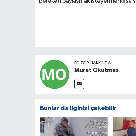
bereketi paylaşmak isteyen herkese so
EDITÖR HAKKINDA
Murat Okutmuş
Bunlar da ilginizi çekebilir