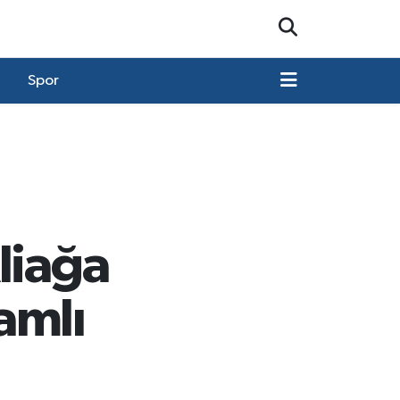
Spor
liağa
amlı