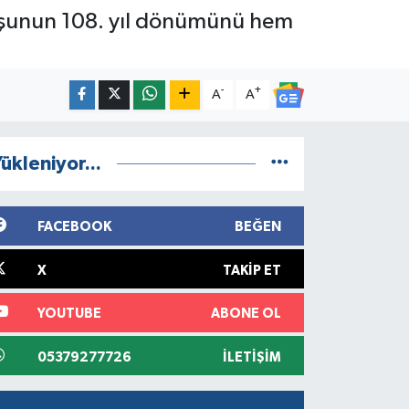
uşunun 108. yıl dönümünü hem
-
+
A
A
ükleniyor...
FACEBOOK
BEĞEN
X
TAKIP ET
YOUTUBE
ABONE OL
05379277726
İLETIŞIM