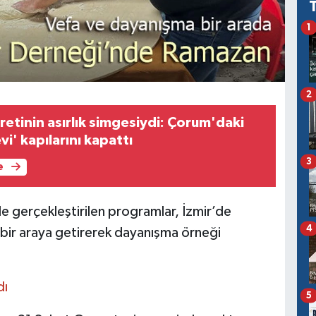
1
2
etinin asırlık simgesiydi: Çorum'daki
i' kapılarını kapattı
3
e
 gerçekleştirilen programlar, İzmir’de
4
ı bir araya getirerek dayanışma örneği
dı
5