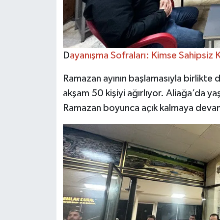
D
ayanışma Sofraları: Kimse Sahipsiz 
Ramazan ayının başlamasıyla birlikte d
akşam 50 kişiyi ağırlıyor. Aliağa’da ya
Ramazan boyunca açık kalmaya deva