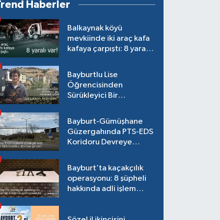
Trend Haberler
Balkaynak köyü
mevkiinde iki araç kafa
kafaya çarpıştı: 8 yaralı
var!
Bayburtlu Lise
Öğrencisinden
Sürükleyici Bir
Maceraya Çağrı:
"Dalgaların Ardındaki"
Bayburt-Gümüşhane
Güzergahında PTS-EDS
Koridoru Devreye
Giriyor!
Bayburt’ta kaçakçılık
operasyonu: 8 şüpheli
hakkında adli işlem
başlatıldı
Sözel il ikincisini