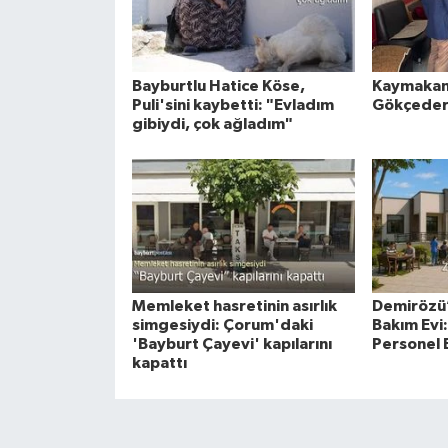
Bayburtlu Hatice Köse,
Kaymakam
Puli'sini kaybetti: "Evladım
Gökçeder
gibiydi, çok ağladım"
Memleket hasretinin asırlık
Demirözü’
simgesiydi: Çorum'daki
Bakım Evi:
'Bayburt Çayevi' kapılarını
Personel E
kapattı