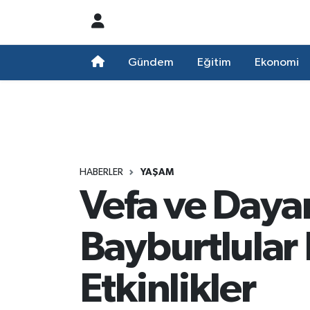
Nöbetçi Eczaneler
Gündem
Eğitim
Ekonomi
Hava Durumu
Namaz Vakitleri
Trafik Durumu
HABERLER
YAŞAM
Vefa ve Daya
Süper Lig Puan Durumu ve Fikstür
Tüm Manşetler
Bayburtlular
Son Dakika Haberleri
Etkinlikler
Haber Arşivi