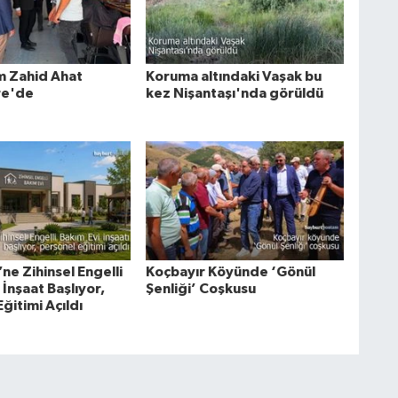
 Zahid Ahat
Koruma altındaki Vaşak bu
e'de
kez Nişantaşı'nda görüldü
ne Zihinsel Engelli
Koçbayır Köyünde ‘Gönül
 İnşaat Başlıyor,
Şenliği’ Coşkusu
ğitimi Açıldı