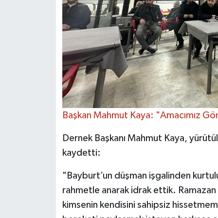
Başkan Mahmut Kaya: "Amacımız Gön
Dernek Başkanı Mahmut Kaya, yürütülen
kaydetti:
"Bayburt’un düşman işgalinden kurtul
rahmetle anarak idrak ettik. Ramazan a
kimsenin kendisini sahipsiz hissetmeme