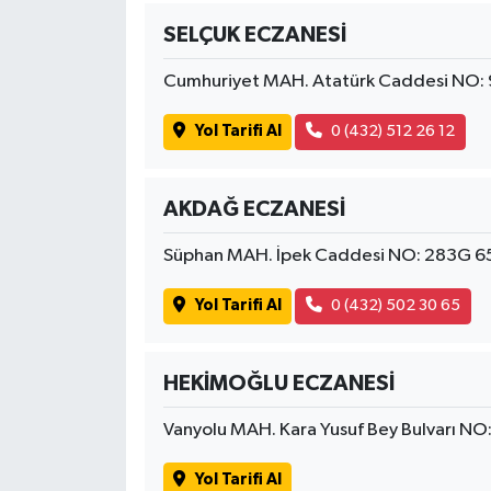
SELÇUK ECZANESİ
Cumhuriyet MAH. Atatürk Caddesi NO: 
Yol Tarifi Al
0 (432) 512 26 12
AKDAĞ ECZANESİ
Süphan MAH. İpek Caddesi NO: 283G 6
Yol Tarifi Al
0 (432) 502 30 65
HEKİMOĞLU ECZANESİ
Vanyolu MAH. Kara Yusuf Bey Bulvarı NO
Yol Tarifi Al