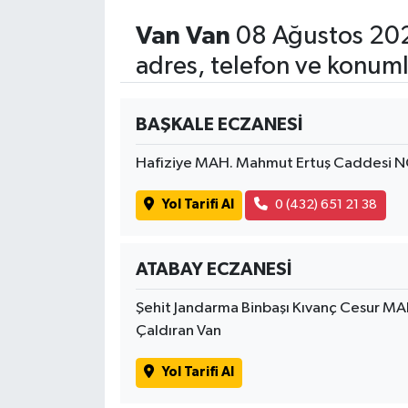
Van Van
08 Ağustos 202
adres, telefon ve konuml
BAŞKALE ECZANESİ
Hafiziye MAH. Mahmut Ertuş Caddesi N
Yol Tarifi Al
0 (432) 651 21 38
ATABAY ECZANESİ
Şehit Jandarma Binbaşı Kıvanç Cesur MA
Çaldıran Van
Yol Tarifi Al