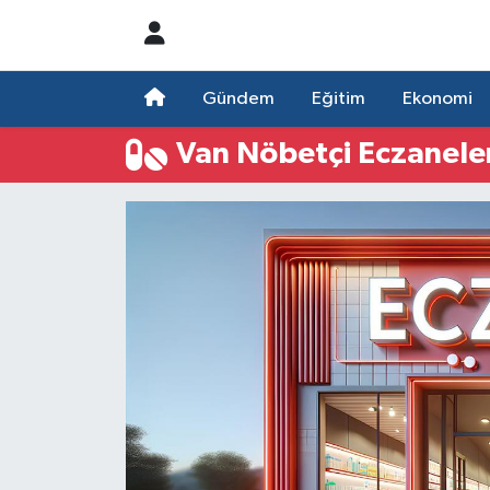
Nöbetçi Eczaneler
Gündem
Eğitim
Ekonomi
Hava Durumu
Van Nöbetçi Eczanele
Namaz Vakitleri
Trafik Durumu
Süper Lig Puan Durumu ve Fikstür
Tüm Manşetler
Son Dakika Haberleri
Haber Arşivi