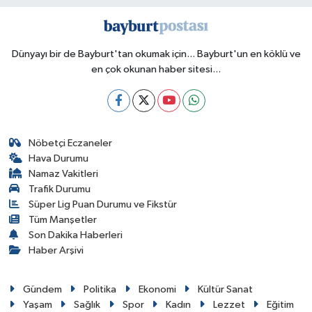
Dünyayı bir de Bayburt'tan okumak için... Bayburt'un en köklü ve
en çok okunan haber sitesi...
Nöbetçi Eczaneler
Hava Durumu
Namaz Vakitleri
Trafik Durumu
Süper Lig Puan Durumu ve Fikstür
Tüm Manşetler
Son Dakika Haberleri
Haber Arşivi
Gündem
Politika
Ekonomi
Kültür Sanat
Yaşam
Sağlık
Spor
Kadın
Lezzet
Eğitim