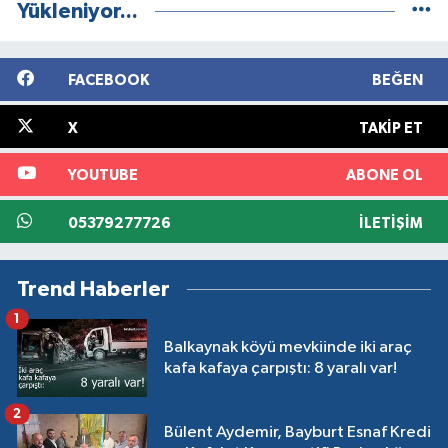
Yükleniyor...
FACEBOOK
BEĞEN
X
TAKIP ET
YOUTUBE
ABONE OL
05379277726
İLETIŞIM
Trend Haberler
1
Balkaynak köyü mevkiinde iki araç
kafa kafaya çarpıştı: 8 yaralı var!
2
Bülent Aydemir, Bayburt Esnaf Kredi