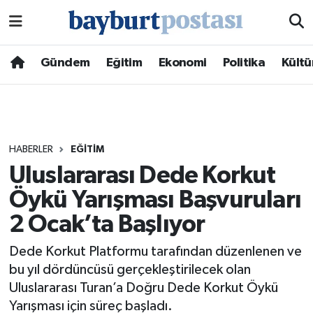
Nöbetçi Eczaneler
Gündem
Eğitim
Ekonomi
Politika
Kültü
Hava Durumu
Namaz Vakitleri
HABERLER
EĞITIM
Trafik Durumu
Uluslararası Dede Korkut
Öykü Yarışması Başvuruları
Süper Lig Puan Durumu ve Fikstür
2 Ocak’ta Başlıyor
Tüm Manşetler
Dede Korkut Platformu tarafından düzenlenen ve
Son Dakika Haberleri
bu yıl dördüncüsü gerçekleştirilecek olan
Uluslararası Turan’a Doğru Dede Korkut Öykü
Haber Arşivi
Yarışması için süreç başladı.