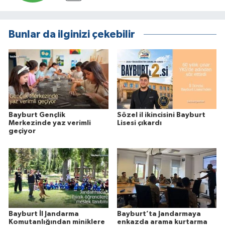
Bunlar da ilginizi çekebilir
Bayburt Gençlik
Sözel il ikincisini Bayburt
Merkezinde yaz verimli
Lisesi çıkardı
geçiyor
Bayburt İl Jandarma
Bayburt’ta Jandarmaya
Komutanlığından miniklere
enkazda arama kurtarma