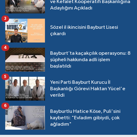
ve Kefalet Kooperatifi Başkanlığına
Adaylığını Açıkladı
3
Sözel il ikincisini Bayburt Lisesi
çıkardı
4
Bayburt’ta kaçakçılık operasyonu: 8
şüpheli hakkında adli işlem
başlatıldı
5
Yeni Parti Bayburt Kurucu İl
Başkanlığı Görevi Haktan Yücel'e
verildi
6
Bayburtlu Hatice Köse, Puli'sini
kaybetti: "Evladım gibiydi, çok
ağladım"