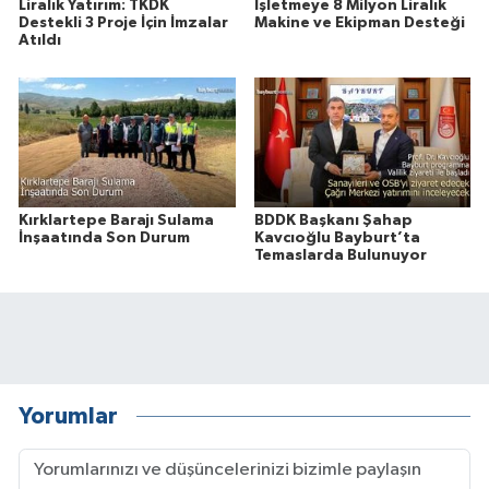
Liralık Yatırım: TKDK
İşletmeye 8 Milyon Liralık
Destekli 3 Proje İçin İmzalar
Makine ve Ekipman Desteği
Atıldı
Kırklartepe Barajı Sulama
BDDK Başkanı Şahap
İnşaatında Son Durum
Kavcıoğlu Bayburt’ta
Temaslarda Bulunuyor
Yorumlar