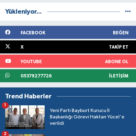
Yükleniyor...
FACEBOOK
BEĞEN
X
TAKIP ET
YOUTUBE
ABONE OL
05379277726
İLETIŞIM
Trend Haberler
1
Yeni Parti Bayburt Kurucu İl
Başkanlığı Görevi Haktan Yücel'e
verildi
2