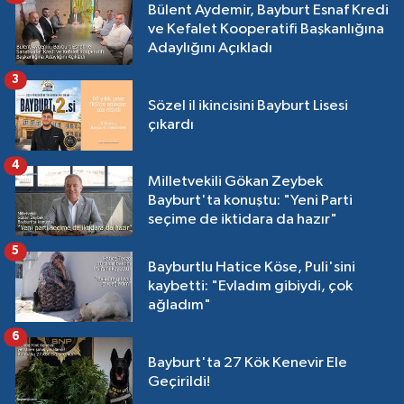
Bülent Aydemir, Bayburt Esnaf Kredi
ve Kefalet Kooperatifi Başkanlığına
Adaylığını Açıkladı
3
Sözel il ikincisini Bayburt Lisesi
çıkardı
4
Milletvekili Gökan Zeybek
Bayburt'ta konuştu: "Yeni Parti
seçime de iktidara da hazır"
5
Bayburtlu Hatice Köse, Puli'sini
kaybetti: "Evladım gibiydi, çok
ağladım"
6
Bayburt'ta 27 Kök Kenevir Ele
Geçirildi!