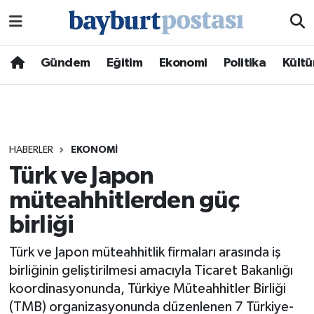
Nöbetçi Eczaneler
Gündem
Eğitim
Ekonomi
Politika
Kültü
Hava Durumu
Namaz Vakitleri
HABERLER
EKONOMI
Trafik Durumu
Türk ve Japon
müteahhitlerden güç
Süper Lig Puan Durumu ve Fikstür
birliği
Tüm Manşetler
Türk ve Japon müteahhitlik firmaları arasında iş
Son Dakika Haberleri
birliğinin geliştirilmesi amacıyla Ticaret Bakanlığı
koordinasyonunda, Türkiye Müteahhitler Birliği
Haber Arşivi
(TMB) organizasyonunda düzenlenen 7 Türkiye-