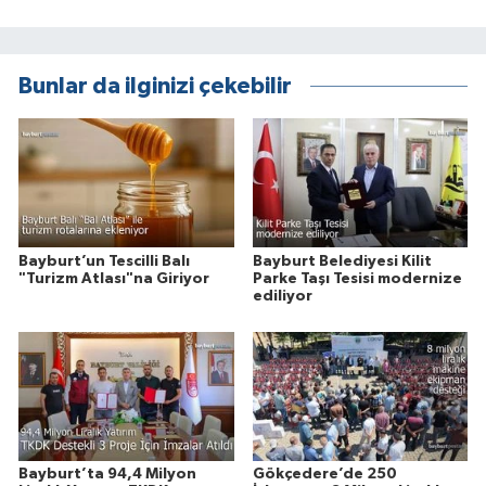
Bunlar da ilginizi çekebilir
Bayburt’un Tescilli Balı
Bayburt Belediyesi Kilit
"Turizm Atlası"na Giriyor
Parke Taşı Tesisi modernize
ediliyor
Bayburt’ta 94,4 Milyon
Gökçedere’de 250