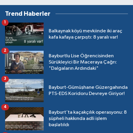
Trend Haberler
1
Balkaynak köyü mevkiinde iki araç
kafa kafaya çarpıştı: 8 yaralı var!
2
Bayburtlu Lise Öğrencisinden
Sürükleyici Bir Maceraya Çağrı:
"Dalgaların Ardındaki"
3
Bayburt-Gümüşhane Güzergahında
PTS-EDS Koridoru Devreye Giriyor!
4
Bayburt’ta kaçakçılık operasyonu: 8
şüpheli hakkında adli işlem
başlatıldı