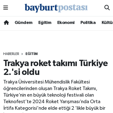
Nöbetçi Eczaneler
Gündem
Eğitim
Ekonomi
Politika
Kültü
Hava Durumu
Namaz Vakitleri
HABERLER
EĞITIM
Trafik Durumu
Trakya roket takımı Türkiye
2.'si oldu
Süper Lig Puan Durumu ve Fikstür
Trakya Üniversitesi Mühendislik Fakültesi
Tüm Manşetler
öğrencilerinden oluşan Trakya Roket Takımı,
Türkiye’nin en büyük teknoloji festivali olan
Son Dakika Haberleri
Teknofest’te 2024 Roket Yarışması’nda Orta
İrtifa Kategorisi'nde elde ettiği 2 ’likle büyük bir
Haber Arşivi