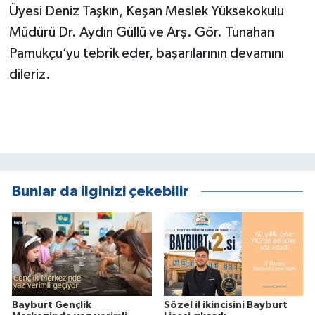
Üyesi Deniz Taşkın, Keşan Meslek Yüksekokulu
Müdürü Dr. Aydın Güllü ve Arş. Gör. Tunahan
Pamukçu’yu tebrik eder, başarılarının devamını
dileriz.
Bunlar da ilginizi çekebilir
Bayburt Gençlik
Sözel il ikincisini Bayburt