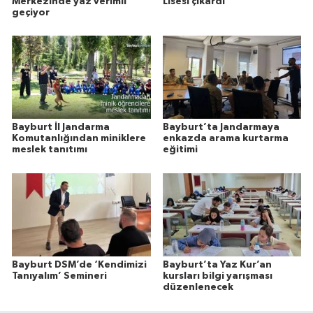
Merkezinde yaz verimli
Lisesi çıkardı
geçiyor
Bayburt İl Jandarma
Bayburt’ta Jandarmaya
Komutanlığından miniklere
enkazda arama kurtarma
meslek tanıtımı
eğitimi
Bayburt DSM’de ‘Kendimizi
Bayburt’ta Yaz Kur’an
Tanıyalım’ Semineri
kursları bilgi yarışması
düzenlenecek