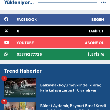
Yükleniyor...
FACEBOOK
BEĞEN
X
TAKIP ET
YOUTUBE
ABONE OL
05379277726
İLETIŞIM
Trend Haberler
1
Balkaynak köyü mevkiinde iki araç
kafa kafaya çarpıştı: 8 yaralı var!
2
Bülent Aydemir, Bayburt Esnaf Kredi