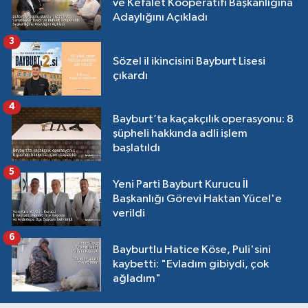
ve Kefalet Kooperatifi Başkanlığına
Adaylığını Açıkladı
3
Sözel il ikincisini Bayburt Lisesi
çıkardı
4
Bayburt’ta kaçakçılık operasyonu: 8
şüpheli hakkında adli işlem
başlatıldı
5
Yeni Parti Bayburt Kurucu İl
Başkanlığı Görevi Haktan Yücel'e
verildi
6
Bayburtlu Hatice Köse, Puli'sini
kaybetti: "Evladım gibiydi, çok
ağladım"