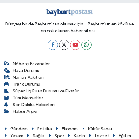
Dünyayı bir de Bayburt'tan okumak için... Bayburt'un en köklü ve
en çok okunan haber sitesi...
Nöbetçi Eczaneler
Hava Durumu
Namaz Vakitleri
Trafik Durumu
Süper Lig Puan Durumu ve Fikstür
Tüm Manşetler
Son Dakika Haberleri
Haber Arşivi
Gündem
Politika
Ekonomi
Kültür Sanat
Yaşam
Sağlık
Spor
Kadın
Lezzet
Eğitim