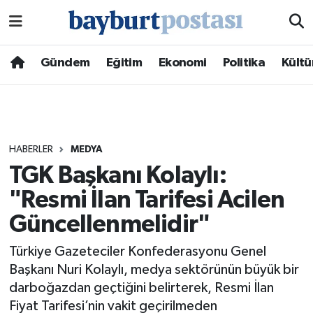
Nöbetçi Eczaneler
Gündem
Eğitim
Ekonomi
Politika
Kültü
Hava Durumu
Namaz Vakitleri
HABERLER
MEDYA
Trafik Durumu
TGK Başkanı Kolaylı:
"Resmi İlan Tarifesi Acilen
Süper Lig Puan Durumu ve Fikstür
Güncellenmelidir"
Tüm Manşetler
Türkiye Gazeteciler Konfederasyonu Genel
Son Dakika Haberleri
Başkanı Nuri Kolaylı, medya sektörünün büyük bir
darboğazdan geçtiğini belirterek, Resmi İlan
Haber Arşivi
Fiyat Tarifesi’nin vakit geçirilmeden