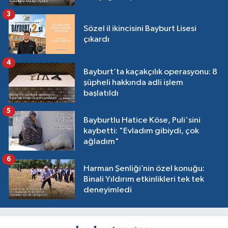
3
Sözel il ikincisini Bayburt Lisesi
çıkardı
4
Bayburt’ta kaçakçılık operasyonu: 8
şüpheli hakkında adli işlem
başlatıldı
5
Bayburtlu Hatice Köse, Puli'sini
kaybetti: "Evladım gibiydi, çok
ağladım"
6
Harman Şenliği’nin özel konuğu:
Binali Yıldırım etkinlikleri tek tek
deneyimledi