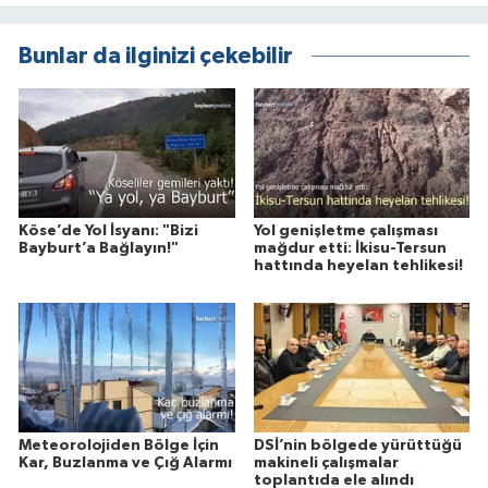
Bunlar da ilginizi çekebilir
Köse’de Yol İsyanı: "Bizi
Yol genişletme çalışması
Bayburt’a Bağlayın!"
mağdur etti: İkisu-Tersun
hattında heyelan tehlikesi!
Meteorolojiden Bölge İçin
DSİ’nin bölgede yürüttüğü
Kar, Buzlanma ve Çığ Alarmı
makineli çalışmalar
toplantıda ele alındı