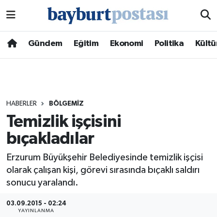
Nöbetçi Eczaneler
Gündem
Eğitim
Ekonomi
Politika
Kültü
Hava Durumu
Namaz Vakitleri
HABERLER
BÖLGEMIZ
Trafik Durumu
Temizlik işçisini
bıçakladılar
Süper Lig Puan Durumu ve Fikstür
Erzurum Büyükşehir Belediyesinde temizlik işçisi
Tüm Manşetler
olarak çalışan kişi, görevi sırasında bıçaklı saldırı
sonucu yaralandı.
Son Dakika Haberleri
03.09.2015 - 02:24
Haber Arşivi
YAYINLANMA