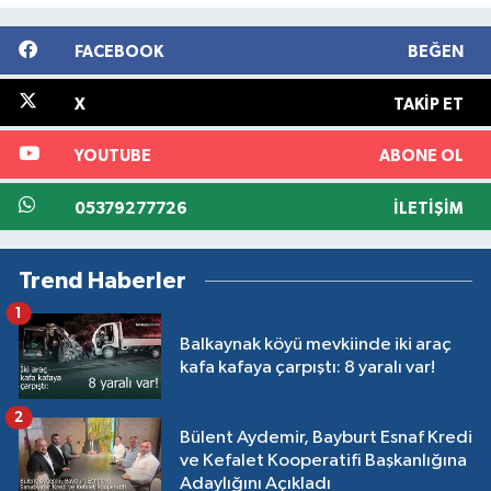
FACEBOOK
BEĞEN
X
TAKIP ET
YOUTUBE
ABONE OL
05379277726
İLETIŞIM
Trend Haberler
1
Balkaynak köyü mevkiinde iki araç
kafa kafaya çarpıştı: 8 yaralı var!
2
Bülent Aydemir, Bayburt Esnaf Kredi
ve Kefalet Kooperatifi Başkanlığına
Adaylığını Açıkladı