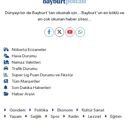
Dünyayı bir de Bayburt'tan okumak için... Bayburt'un en köklü ve
en çok okunan haber sitesi...
Nöbetçi Eczaneler
Hava Durumu
Namaz Vakitleri
Trafik Durumu
Süper Lig Puan Durumu ve Fikstür
Tüm Manşetler
Son Dakika Haberleri
Haber Arşivi
Gündem
Politika
Ekonomi
Kültür Sanat
Yaşam
Sağlık
Spor
Kadın
Lezzet
Eğitim