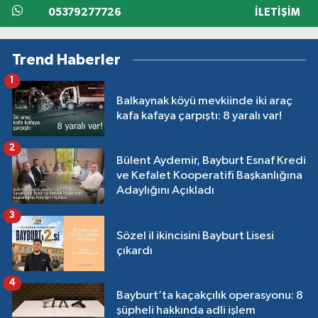
05379277726
İLETIŞIM
Trend Haberler
1
Balkaynak köyü mevkiinde iki araç
kafa kafaya çarpıştı: 8 yaralı var!
2
Bülent Aydemir, Bayburt Esnaf Kredi
ve Kefalet Kooperatifi Başkanlığına
Adaylığını Açıkladı
3
Sözel il ikincisini Bayburt Lisesi
çıkardı
4
Bayburt’ta kaçakçılık operasyonu: 8
şüpheli hakkında adli işlem