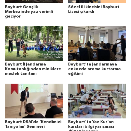
Bayburt Gençlik
Sözel il ikincisini Bayburt
Merkezinde yaz verimli
Lisesi çıkardı
geçiyor
Bayburt İl Jandarma
Bayburt’ta Jandarmaya
Komutanlığından miniklere
enkazda arama kurtarma
meslek tanıtımı
eğitimi
Bayburt DSM’de ‘Kendimizi
Bayburt’ta Yaz Kur’an
Tanıyalım’ Semineri
kursları bilgi yarışması