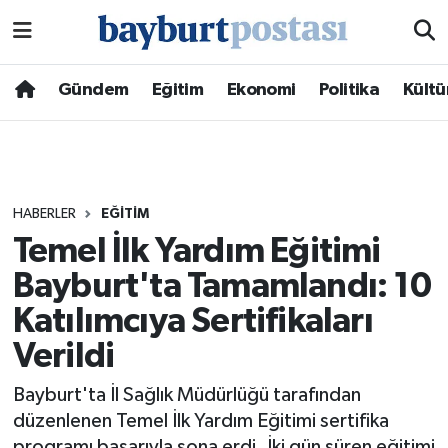
Nöbetçi Eczaneler
Gündem
Eğitim
Ekonomi
Politika
Kültü
Hava Durumu
Namaz Vakitleri
HABERLER
EĞITIM
Trafik Durumu
Temel İlk Yardım Eğitimi
Bayburt'ta Tamamlandı: 10
Süper Lig Puan Durumu ve Fikstür
Katılımcıya Sertifikaları
Tüm Manşetler
Verildi
Son Dakika Haberleri
Bayburt'ta İl Sağlık Müdürlüğü tarafından
düzenlenen Temel İlk Yardım Eğitimi sertifika
Haber Arşivi
programı başarıyla sona erdi. İki gün süren eğitimi