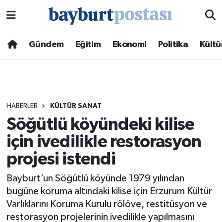
Nöbetçi Eczaneler
Gündem
Eğitim
Ekonomi
Politika
Kültü
Hava Durumu
Namaz Vakitleri
HABERLER
KÜLTÜR SANAT
Trafik Durumu
Söğütlü köyündeki kilise
için ivedilikle restorasyon
Süper Lig Puan Durumu ve Fikstür
projesi istendi
Tüm Manşetler
Bayburt’un Söğütlü köyünde 1979 yılından
Son Dakika Haberleri
bugüne koruma altındaki kilise için Erzurum Kültür
Varlıklarını Koruma Kurulu rölöve, restitüsyon ve
Haber Arşivi
restorasyon projelerinin ivedilikle yapılmasını