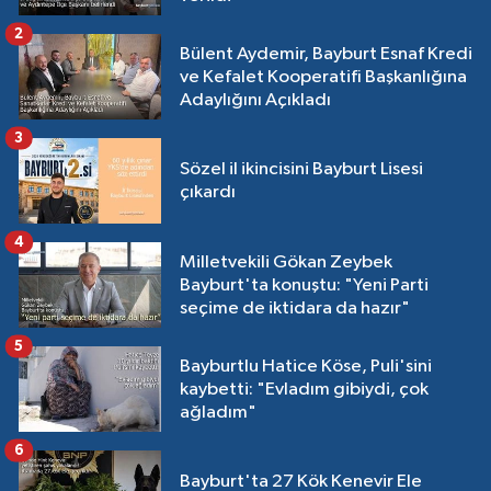
2
Bülent Aydemir, Bayburt Esnaf Kredi
ve Kefalet Kooperatifi Başkanlığına
Adaylığını Açıkladı
3
Sözel il ikincisini Bayburt Lisesi
çıkardı
4
Milletvekili Gökan Zeybek
Bayburt'ta konuştu: "Yeni Parti
seçime de iktidara da hazır"
5
Bayburtlu Hatice Köse, Puli'sini
kaybetti: "Evladım gibiydi, çok
ağladım"
6
Bayburt'ta 27 Kök Kenevir Ele