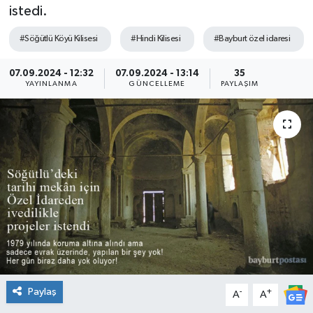
istedi.
#Söğütlü Köyü Kilisesi
#Hindi Kilisesi
#Bayburt özel idaresi
07.09.2024 - 12:32
07.09.2024 - 13:14
35
YAYINLANMA
GÜNCELLEME
PAYLAŞIM
Paylaş
-
+
A
A