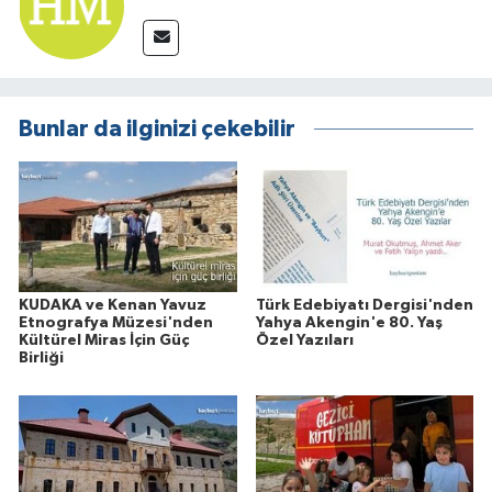
Bunlar da ilginizi çekebilir
KUDAKA ve Kenan Yavuz
Türk Edebiyatı Dergisi'nden
Etnografya Müzesi'nden
Yahya Akengin'e 80. Yaş
Kültürel Miras İçin Güç
Özel Yazıları
Birliği