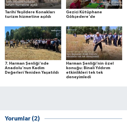
Tarihi Yeşildere Konakları
Gezici Kütüphane
turizm hizmetine açıldı
Gökçedere'de
7. Harman Şenliği'nde
Harman Şenliği’nin özel
Anadolu'nun Kadim
konuğu: Binali Yıldırım
Değerleri Yeniden Yaşatıldı
etkinlikleri tek tek
deneyimledi
Yorumlar (2)