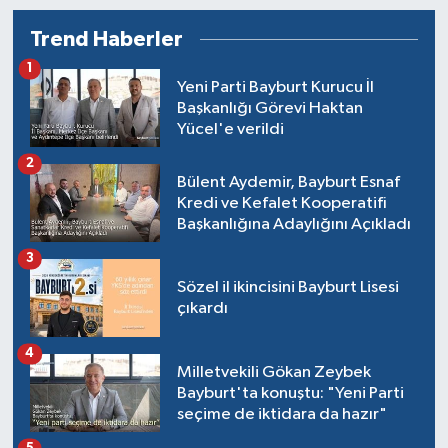
Trend Haberler
1
Yeni Parti Bayburt Kurucu İl
Başkanlığı Görevi Haktan
Yücel'e verildi
2
Bülent Aydemir, Bayburt Esnaf
Kredi ve Kefalet Kooperatifi
Başkanlığına Adaylığını Açıkladı
3
Sözel il ikincisini Bayburt Lisesi
çıkardı
4
Milletvekili Gökan Zeybek
Bayburt'ta konuştu: "Yeni Parti
seçime de iktidara da hazır"