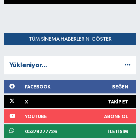
1
2
TÜM SINEMA HABERLERINI GÖSTER
Yükleniyor...
FACEBOOK
BEĞEN
X
TAKIP ET
YOUTUBE
ABONE OL
05379277726
İLETIŞIM