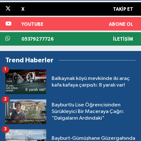
X
TAKIP ET
YOUTUBE
ABONE OL
05379277726
İLETIŞIM
Trend Haberler
1
Balkaynak köyü mevkiinde iki araç
kafa kafaya çarpıştı: 8 yaralı var!
2
Bayburtlu Lise Öğrencisinden
Sürükleyici Bir Maceraya Çağrı:
"Dalgaların Ardındaki"
3
Bayburt-Gümüşhane Güzergahında