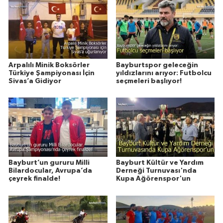
Arpalılı Minik Boksörler
Bayburtspor geleceğin
Türkiye Şampiyonası İçin
yıldızlarını arıyor: Futbolcu
Sivas’a Gidiyor
seçmeleri başlıyor!
Bayburt’un gururu Milli
Bayburt Kültür ve Yardım
Bilardocular, Avrupa’da
Derneği Turnuvası'nda
çeyrek finalde!
Kupa Ağörenspor'un