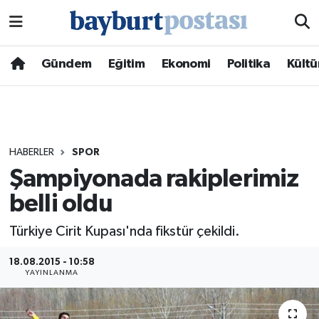
Nöbetçi Eczaneler
Gündem
Eğitim
Ekonomi
Politika
Kültü
Hava Durumu
Namaz Vakitleri
HABERLER
SPOR
Trafik Durumu
Şampiyonada rakiplerimiz
belli oldu
Süper Lig Puan Durumu ve Fikstür
Türkiye Cirit Kupası'nda fikstür çekildi.
Tüm Manşetler
18.08.2015 - 10:58
Son Dakika Haberleri
YAYINLANMA
Haber Arşivi