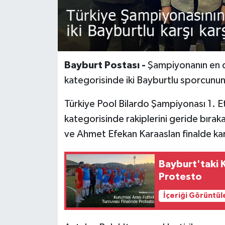
Bayburt Postası -
Şampiyonanın en di
kategorisinde iki Bayburtlu sporcunun 
Türkiye Pool Bilardo Şampiyonası 1. 
kategorisinde rakiplerini geride bıra
ve Ahmet Efekan Karaaslan finalde karş
Bayburt'taki K
Protesto
İçeriği Görüntül