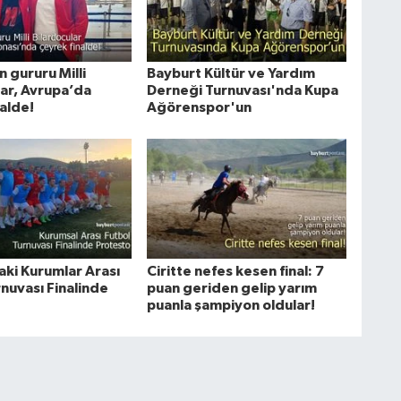
 gururu Milli
Bayburt Kültür ve Yardım
lar, Avrupa’da
Derneği Turnuvası'nda Kupa
alde!
Ağörenspor'un
aki Kurumlar Arası
Ciritte nefes kesen final: 7
nuvası Finalinde
puan geriden gelip yarım
puanla şampiyon oldular!