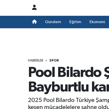
Nöbetçi Eczaneler
Gündem
Eğitim
Ekonomi
Hava Durumu
Namaz Vakitleri
Trafik Durumu
HABERLER
SPOR
Pool Bilardo 
Süper Lig Puan Durumu ve Fikstür
Tüm Manşetler
Bayburtlu kar
Son Dakika Haberleri
2025 Pool Bilardo Türkiye Şampi
Haber Arşivi
kesen mücadelelere sahne oldu