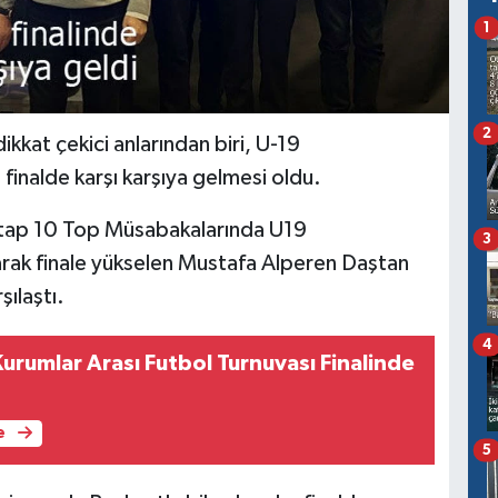
1
2
kkat çekici anlarından biri, U-19
finalde karşı karşıya gelmesi oldu.
Etap 10 Top Müsabakalarında U19
3
karak finale yükselen Mustafa Alperen Daştan
ılaştı.
4
urumlar Arası Futbol Turnuvası Finalinde
e
5