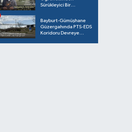
Sürükleyici Bir
Maceraya Çağrı:
"Dalgaların Ardındaki"
Bayburt-Gümüşhane
Güzergahında PTS-EDS
Koridoru Devreye
Giriyor!