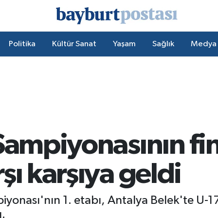
Politika
Kültür Sanat
Yaşam
Sağlık
Medya
Şampiyonasının fin
şı karşıya geldi
yonası'nın 1. etabı, Antalya Belek'te U-1
.