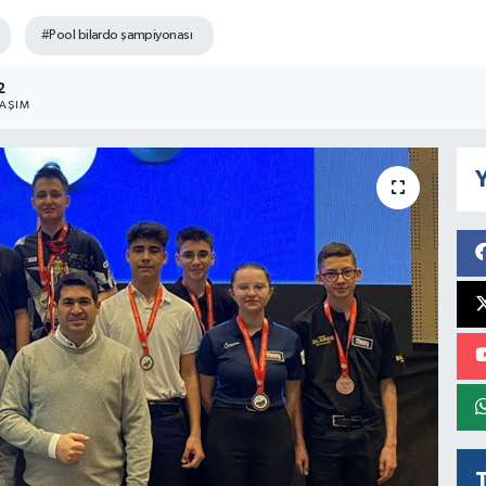
#Pool bilardo şampiyonası
2
LAŞIM
Y