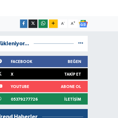
-
+
A
A
ükleniyor...
FACEBOOK
BEĞEN
X
TAKIP ET
YOUTUBE
ABONE OL
05379277726
İLETIŞIM
Trend Haberler