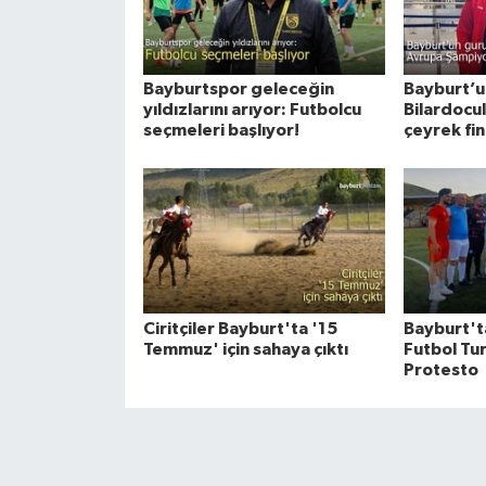
Bayburtspor geleceğin
Bayburt’un
yıldızlarını arıyor: Futbolcu
Bilardocu
seçmeleri başlıyor!
çeyrek fin
Ciritçiler Bayburt'ta '15
Bayburt't
Temmuz' için sahaya çıktı
Futbol Tur
Protesto