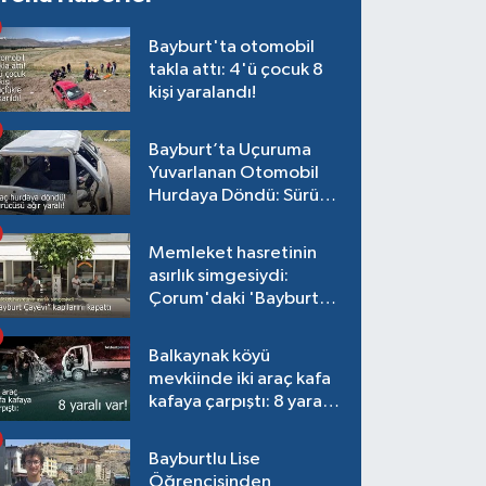
Bayburt'ta otomobil
takla attı: 4'ü çocuk 8
kişi yaralandı!
Bayburt’ta Uçuruma
Yuvarlanan Otomobil
Hurdaya Döndü: Sürücü
Ağır Yaralı!
Memleket hasretinin
asırlık simgesiydi:
Çorum'daki 'Bayburt
Çayevi' kapılarını
kapattı
Balkaynak köyü
mevkiinde iki araç kafa
kafaya çarpıştı: 8 yaralı
var!
Bayburtlu Lise
Öğrencisinden