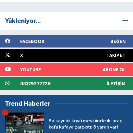
Yükleniyor...
FACEBOOK
BEĞEN
X
TAKIP ET
YOUTUBE
ABONE OL
05379277726
İLETIŞIM
Trend Haberler
1
Balkaynak köyü mevkiinde iki araç
kafa kafaya çarpıştı: 8 yaralı var!