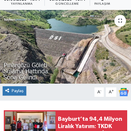
YAYINLANMA
GÜNCELLEME
PAYLAŞIM
Paylaş
-
+
A
A
Bayburt’ta 94,4 Milyon
Liralık Yatırım: TKDK