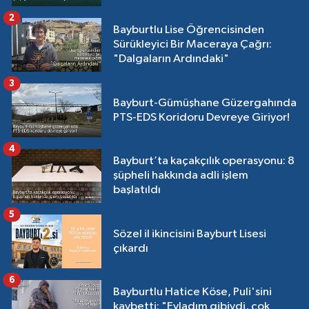
2
Bayburtlu Lise Öğrencisinden
Sürükleyici Bir Maceraya Çağrı:
"Dalgaların Ardındaki"
3
Bayburt-Gümüşhane Güzergahında
PTS-EDS Koridoru Devreye Giriyor!
4
Bayburt’ta kaçakçılık operasyonu: 8
şüpheli hakkında adli işlem
başlatıldı
5
Sözel il ikincisini Bayburt Lisesi
çıkardı
6
Bayburtlu Hatice Köse, Puli'sini
kaybetti: "Evladım gibiydi, çok