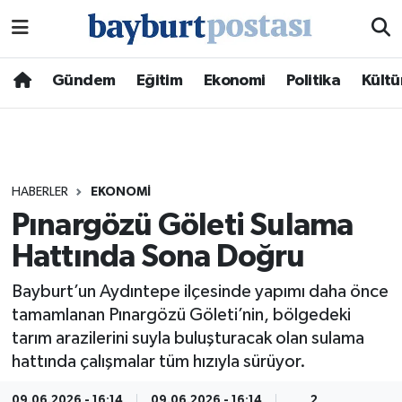
Nöbetçi Eczaneler
Gündem
Eğitim
Ekonomi
Politika
Kültü
Hava Durumu
Namaz Vakitleri
HABERLER
EKONOMI
Trafik Durumu
Pınargözü Göleti Sulama
Hattında Sona Doğru
Süper Lig Puan Durumu ve Fikstür
Bayburt’un Aydıntepe ilçesinde yapımı daha önce
Tüm Manşetler
tamamlanan Pınargözü Göleti’nin, bölgedeki
tarım arazilerini suyla buluşturacak olan sulama
Son Dakika Haberleri
hattında çalışmalar tüm hızıyla sürüyor.
Haber Arşivi
09.06.2026 - 16:14
09.06.2026 - 16:14
2