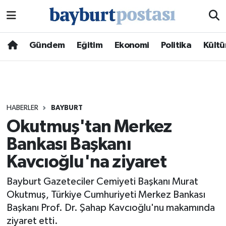
Nöbetçi Eczaneler
Gündem
Eğitim
Ekonomi
Politika
Kültü
Hava Durumu
Namaz Vakitleri
HABERLER
BAYBURT
Trafik Durumu
Okutmuş'tan Merkez
Bankası Başkanı
Süper Lig Puan Durumu ve Fikstür
Kavcıoğlu'na ziyaret
Tüm Manşetler
Bayburt Gazeteciler Cemiyeti Başkanı Murat
Son Dakika Haberleri
Okutmuş, Türkiye Cumhuriyeti Merkez Bankası
Başkanı Prof. Dr. Şahap Kavcıoğlu'nu makamında
Haber Arşivi
ziyaret etti.