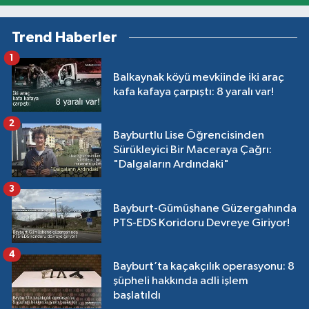
Trend Haberler
1
Balkaynak köyü mevkiinde iki araç
kafa kafaya çarpıştı: 8 yaralı var!
2
Bayburtlu Lise Öğrencisinden
Sürükleyici Bir Maceraya Çağrı:
"Dalgaların Ardındaki"
3
Bayburt-Gümüşhane Güzergahında
PTS-EDS Koridoru Devreye Giriyor!
4
Bayburt’ta kaçakçılık operasyonu: 8
şüpheli hakkında adli işlem
başlatıldı