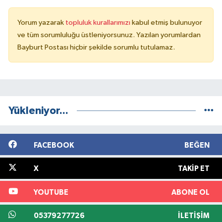
Yorum yazarak
topluluk kurallarımızı
kabul etmiş bulunuyor
ve tüm sorumluluğu üstleniyorsunuz. Yazılan yorumlardan
Bayburt Postası hiçbir şekilde sorumlu tutulamaz.
Yükleniyor...
FACEBOOK
BEĞEN
X
TAKIP ET
YOUTUBE
ABONE OL
05379277726
İLETIŞIM