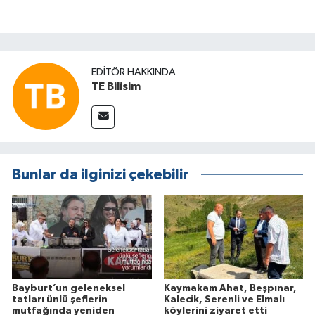
EDITÖR HAKKINDA
TE Bilisim
Bunlar da ilginizi çekebilir
Bayburt’un geleneksel
Kaymakam Ahat, Beşpınar,
tatları ünlü şeflerin
Kalecik, Serenli ve Elmalı
mutfağında yeniden
köylerini ziyaret etti