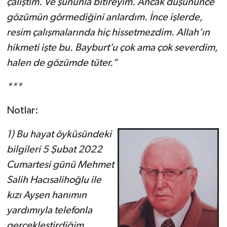
çalıştım. Ve şununla bitireyim. Ancak düşününce
gözümün görmediğini anlardım. İnce işlerde,
resim çalışmalarında hiç hissetmezdim. Allah’ın
hikmeti işte bu. Bayburt’u çok ama çok severdim,
halen de gözümde tüter.”
***
Notlar:
1) Bu hayat öyküsündeki
bilgileri 5 Şubat 2022
Cumartesi günü Mehmet
Salih Hacısalihoğlu ile
kızı Ayşen hanımın
yardımıyla telefonla
gerçekleştirdiğim