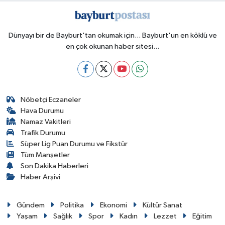
Dünyayı bir de Bayburt'tan okumak için... Bayburt'un en köklü ve
en çok okunan haber sitesi...
Nöbetçi Eczaneler
Hava Durumu
Namaz Vakitleri
Trafik Durumu
Süper Lig Puan Durumu ve Fikstür
Tüm Manşetler
Son Dakika Haberleri
Haber Arşivi
Gündem
Politika
Ekonomi
Kültür Sanat
Yaşam
Sağlık
Spor
Kadın
Lezzet
Eğitim