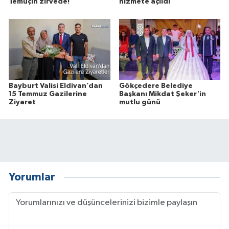
Temuçin zirvede!
hizmete açıldı
Bayburt Valisi Eldivan’dan
Gökçedere Belediye
15 Temmuz Gazilerine
Başkanı Mikdat Şeker'in
Ziyaret
mutlu günü
Yorumlar