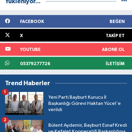
Yükleniyor...
FACEBOOK
BEĞEN
X
TAKIP ET
YOUTUBE
ABONE OL
05379277726
İLETIŞIM
Trend Haberler
1
Yeni Parti Bayburt Kurucu İl
Başkanlığı Görevi Haktan Yücel'e
verildi
2
Bülent Aydemir, Bayburt Esnaf Kredi
ve Kefalet Kooperatifi Başkanlığına