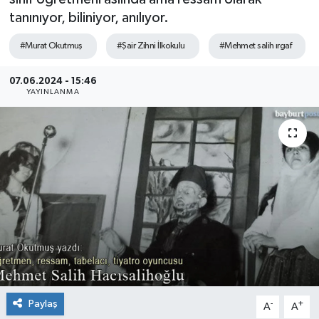
tanınıyor, biliniyor, anılıyor.
#Murat Okutmuş
#Şair Zihni İlkokulu
#Mehmet salih ırgaf
07.06.2024 - 15:46
YAYINLANMA
Paylaş
-
+
A
A