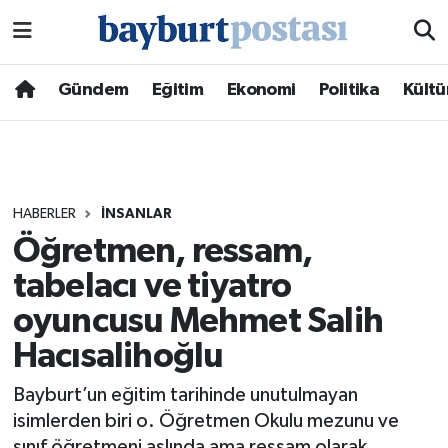
Nöbetçi Eczaneler
Gündem
Eğitim
Ekonomi
Politika
Kültü
Hava Durumu
Namaz Vakitleri
HABERLER
İNSANLAR
Trafik Durumu
Öğretmen, ressam,
tabelacı ve tiyatro
Süper Lig Puan Durumu ve Fikstür
oyuncusu Mehmet Salih
Tüm Manşetler
Hacısalihoğlu
Son Dakika Haberleri
Bayburt’un eğitim tarihinde unutulmayan
isimlerden biri o. Öğretmen Okulu mezunu ve
Haber Arşivi
sınıf öğretmeni aslında ama ressam olarak