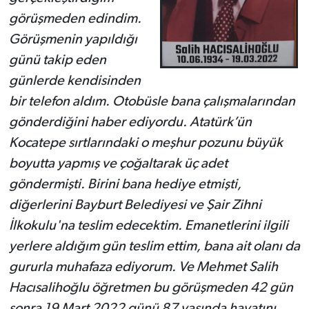
görüşmeden edindim.
Görüşmenin yapıldığı
günü takip eden
günlerde kendisinden
bir telefon aldım. Otobüsle bana çalışmalarından
gönderdiğini haber ediyordu. Atatürk’ün
Kocatepe sırtlarındaki o meşhur pozunu büyük
boyutta yapmış ve çoğaltarak üç adet
göndermişti. Birini bana hediye etmişti,
diğerlerini Bayburt Belediyesi ve Şair Zihni
İlkokulu'na teslim edecektim. Emanetlerini ilgili
yerlere aldığım gün teslim ettim, bana ait olanı da
gururla muhafaza ediyorum. Ve Mehmet Salih
Hacısalihoğlu öğretmen bu görüşmeden 42 gün
sonra 19 Mart 2022 günü 87 yaşında hayatını