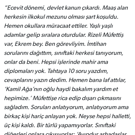
“Ecevit dönemi, devlet kanun çıkardı. Maaş alan
herkesin ilkokul mezunu olması şart koşuldu.
Hemen okullara müracaat ettiler. Yaşlı yaşlı
adamlar gelip sıralara oturdular. Rizeli Müfettiş
var, Ekrem bey. Ben görevliyim. İmtihan
sorularını dağıttım, sınıftaki herkesi tanıyorum,
onlar da beni. Hepsi işlerinde mahir ama
diplomaları yok. Tahtaya 10 soru yazdım,
cevaplarını yazın dedim. Hemen bana laf attılar,
‘Kamil Ağa’nın oğlu haydi bakalım yardım et
hepimize.’ Müfettişe rica edip dışarı çıkmasını
sağladım. Soruları anlatıyorum, anlatıyorum ama
birkaç kişi hariç anlayan yok. Neyse hepsi halletti,
üç kişi kaldı. Bir türlü yapamıyorlar. Sınıftaki
diğerleri onlara çıkışıyorlar: ‘Ayıpdur arhadaşlar,