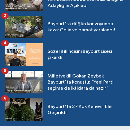
Adaylığını Açıkladı
3
Bayburt’ta düğün konvoyunda
kaza: Gelin ve damat yaralandı!
4
Sözel il ikincisini Bayburt Lisesi
çıkardı
5
Milletvekili Gökan Zeybek
Bayburt'ta konuştu: "Yeni Parti
seçime de iktidara da hazır"
6
Bayburt'ta 27 Kök Kenevir Ele
Geçirildi!