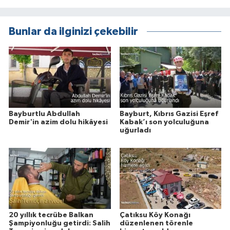
Bunlar da ilginizi çekebilir
Bayburtlu Abdullah
Bayburt, Kıbrıs Gazisi Eşref
Demir'in azim dolu hikâyesi
Kabak’ı son yolculuğuna
uğurladı
20 yıllık tecrübe Balkan
Çatıksu Köy Konağı
Şampiyonluğu getirdi: Salih
düzenlenen törenle