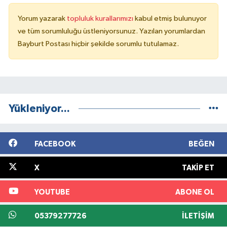
Yorum yazarak
topluluk kurallarımızı
kabul etmiş bulunuyor
ve tüm sorumluluğu üstleniyorsunuz. Yazılan yorumlardan
Bayburt Postası hiçbir şekilde sorumlu tutulamaz.
Yükleniyor...
FACEBOOK
BEĞEN
X
TAKIP ET
YOUTUBE
ABONE OL
05379277726
İLETIŞIM