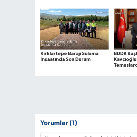
Kırklartepe Barajı Sulama
BDDK Başk
İnşaatında Son Durum
Kavcıoğlu
Temaslard
Yorumlar (1)