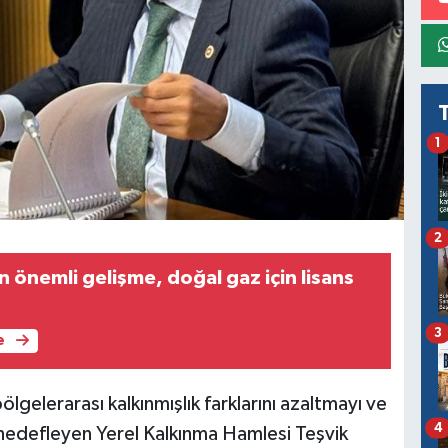
1
2
 önemli gelişme, doğal gaz için lisans
3
e
bölgelerarası kalkınmışlık farklarını azaltmayı ve
4
 hedefleyen Yerel Kalkınma Hamlesi Teşvik