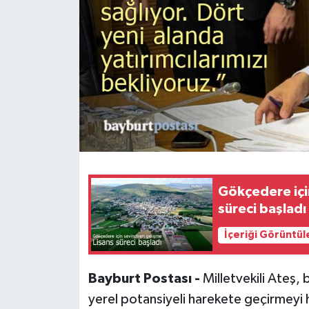
Gökçedere için
süreci başladı
İçeriği Görüntül
Bayburt Postası -
Milletvekili Ateş, 
yerel potansiyeli harekete geçirmeyi