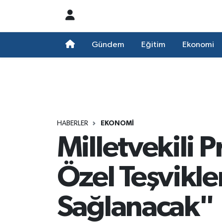
Nöbetçi Eczaneler
Gündem
Eğitim
Ekonomi
Hava Durumu
Namaz Vakitleri
Trafik Durumu
HABERLER
EKONOMI
Milletvekili 
Süper Lig Puan Durumu ve Fikstür
Tüm Manşetler
Özel Teşvikle
Son Dakika Haberleri
Sağlanacak"
Haber Arşivi