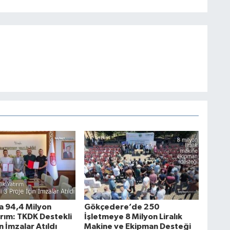
a 94,4 Milyon
Gökçedere’de 250
tırım: TKDK Destekli
İşletmeye 8 Milyon Liralık
in İmzalar Atıldı
Makine ve Ekipman Desteği