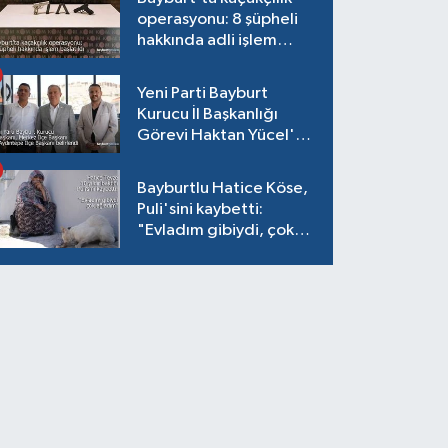
operasyonu: 8 şüpheli
hakkında adli işlem
başlatıldı
Yeni Parti Bayburt
Kurucu İl Başkanlığı
Görevi Haktan Yücel'e
verildi
Bayburtlu Hatice Köse,
Puli'sini kaybetti:
"Evladım gibiydi, çok
ağladım"