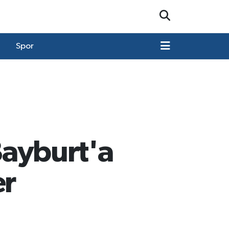
Spor
"Bayburt'a
er