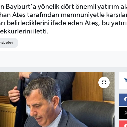
ın Bayburt'a yönelik dört önemli yatırım a
Orhan Ateş tarafından memnuniyetle karşıla
ı belirlediklerini ifade eden Ateş, bu yatır
kürlerini iletti.
haberleri
Y