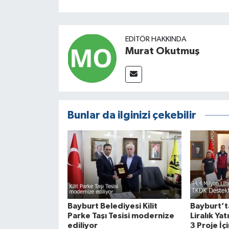
EDITÖR HAKKINDA
Murat Okutmuş
Bunlar da ilginizi çekebilir
Bayburt Belediyesi Kilit
Bayburt’t
Parke Taşı Tesisi modernize
Liralık Ya
ediliyor
3 Proje İç