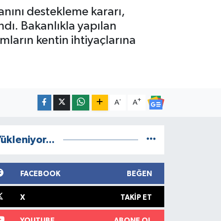
lanını destekleme kararı,
ndı. Bakanlıkla yapılan
ımların kentin ihtiyaçlarına
-
+
A
A
ükleniyor...
FACEBOOK
BEĞEN
X
TAKIP ET
YOUTUBE
ABONE OL