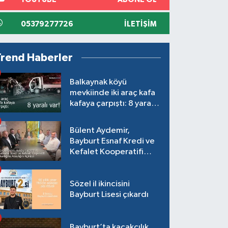
05379277726
İLETIŞIM
Trend Haberler
Balkaynak köyü
mevkiinde iki araç kafa
kafaya çarpıştı: 8 yaralı
var!
Bülent Aydemir,
Bayburt Esnaf Kredi ve
Kefalet Kooperatifi
Başkanlığına Adaylığını
Açıkladı
Sözel il ikincisini
Bayburt Lisesi çıkardı
Bayburt’ta kaçakçılık