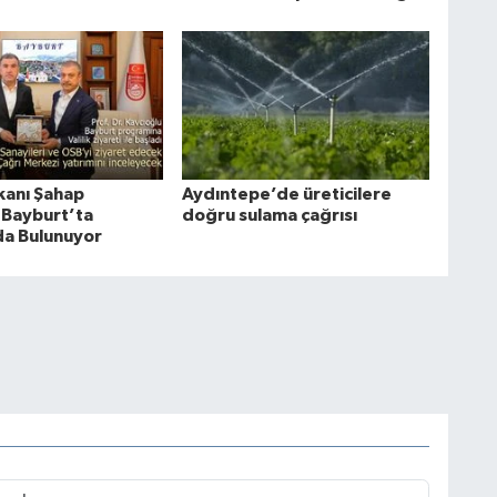
anı Şahap
Aydıntepe’de üreticilere
 Bayburt’ta
doğru sulama çağrısı
a Bulunuyor