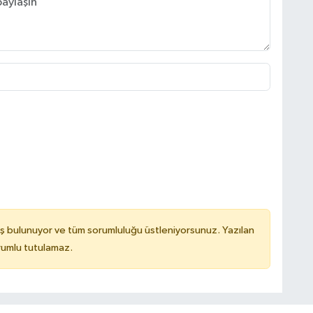
ş bulunuyor ve tüm sorumluluğu üstleniyorsunuz. Yazılan
rumlu tutulamaz.