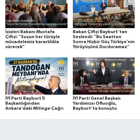
İçişleri Bakanı Mustafa
Bakan Çiftçi Bayburt'tan
Çiftçi: "Suçun her türüyle
Seslendi: "Bu Saatten
mücadelemiz kararlılıkla
Sonra Hiçbir Güç Türkiye’nin
sürecek"
Yürüyüşünü Durduramaz"
İYİ Parti Bayburt İl
İYİ Parti Genel Başkan
Başkanlığından
Yardımcısı Ofluoğlu,
Ankara’daki Mitinge Çağrı
Bayburt’ta konuştu