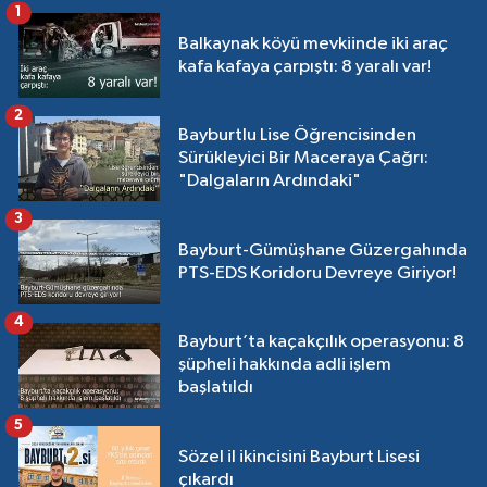
1
Balkaynak köyü mevkiinde iki araç
kafa kafaya çarpıştı: 8 yaralı var!
2
Bayburtlu Lise Öğrencisinden
Sürükleyici Bir Maceraya Çağrı:
"Dalgaların Ardındaki"
3
Bayburt-Gümüşhane Güzergahında
PTS-EDS Koridoru Devreye Giriyor!
4
Bayburt’ta kaçakçılık operasyonu: 8
şüpheli hakkında adli işlem
başlatıldı
5
Sözel il ikincisini Bayburt Lisesi
çıkardı