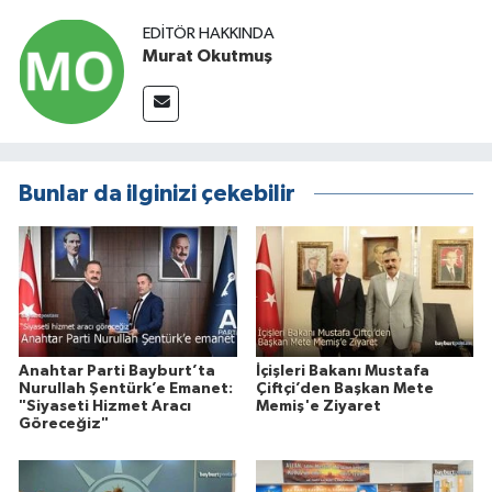
EDITÖR HAKKINDA
Murat Okutmuş
Bunlar da ilginizi çekebilir
Anahtar Parti Bayburt’ta
İçişleri Bakanı Mustafa
Nurullah Şentürk’e Emanet:
Çiftçi’den Başkan Mete
"Siyaseti Hizmet Aracı
Memiş'e Ziyaret
Göreceğiz"