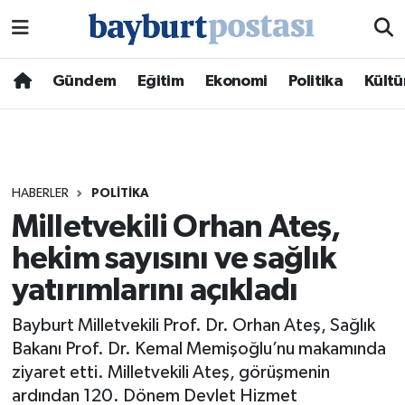
Nöbetçi Eczaneler
Gündem
Eğitim
Ekonomi
Politika
Kültü
Hava Durumu
Namaz Vakitleri
HABERLER
POLITIKA
Trafik Durumu
Milletvekili Orhan Ateş,
hekim sayısını ve sağlık
Süper Lig Puan Durumu ve Fikstür
yatırımlarını açıkladı
Tüm Manşetler
Bayburt Milletvekili Prof. Dr. Orhan Ateş, Sağlık
Son Dakika Haberleri
Bakanı Prof. Dr. Kemal Memişoğlu’nu makamında
ziyaret etti. Milletvekili Ateş, görüşmenin
Haber Arşivi
ardından 120. Dönem Devlet Hizmet