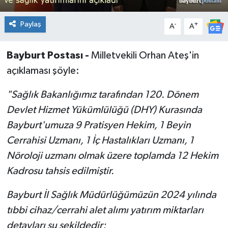
Paylaş
-
+
A
A
Bayburt Postası -
Milletvekili Orhan Ateş'in
açıklaması şöyle:
"Sağlık Bakanlığımız tarafından 120. Dönem
Devlet Hizmet Yükümlülüğü (DHY) Kurasında
Bayburt'umuza 9 Pratisyen Hekim, 1 Beyin
Cerrahisi Uzmanı, 1 İç Hastalıkları Uzmanı, 1
Nöroloji uzmanı olmak üzere toplamda 12 Hekim
Kadrosu tahsis edilmiştir.
Bayburt İl Sağlık Müdürlüğümüzün 2024 yılında
tıbbi cihaz/cerrahi alet alımı yatırım miktarları
detayları şu şekildedir;