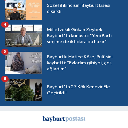
Sözel il ikincisini Bayburt Lisesi
çıkardı
4
Milletvekili Gökan Zeybek
Bayburt'ta konuştu: "Yeni Parti
seçime de iktidara da hazır"
5
Bayburtlu Hatice Köse, Puli'sini
kaybetti: "Evladım gibiydi, çok
ağladım"
6
Bayburt'ta 27 Kök Kenevir Ele
Geçirildi!