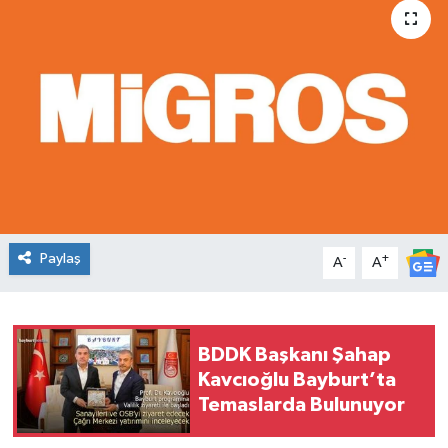
Paylaş
-
+
A
A
BDDK Başkanı Şahap
Kavcıoğlu Bayburt’ta
Temaslarda Bulunuyor