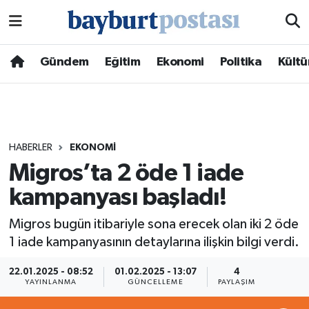
Nöbetçi Eczaneler
Gündem
Eğitim
Ekonomi
Politika
Kültü
Hava Durumu
Namaz Vakitleri
HABERLER
EKONOMI
Trafik Durumu
Migros’ta 2 öde 1 iade
kampanyası başladı!
Süper Lig Puan Durumu ve Fikstür
Migros bugün itibariyle sona erecek olan iki 2 öde
Tüm Manşetler
1 iade kampanyasının detaylarına ilişkin bilgi verdi.
Son Dakika Haberleri
22.01.2025 - 08:52
01.02.2025 - 13:07
4
YAYINLANMA
GÜNCELLEME
PAYLAŞIM
Haber Arşivi