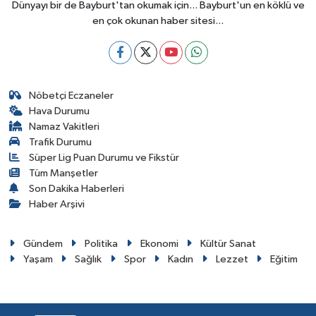
Dünyayı bir de Bayburt'tan okumak için... Bayburt'un en köklü ve
en çok okunan haber sitesi...
Nöbetçi Eczaneler
Hava Durumu
Namaz Vakitleri
Trafik Durumu
Süper Lig Puan Durumu ve Fikstür
Tüm Manşetler
Son Dakika Haberleri
Haber Arşivi
Gündem
Politika
Ekonomi
Kültür Sanat
Yaşam
Sağlık
Spor
Kadın
Lezzet
Eğitim