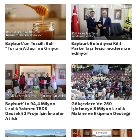
Bayburt’un Tescilli Balı
Bayburt Belediyesi Kilit
"Turizm Atlası"na Giriyor
Parke Taşı Tesisi modernize
ediliyor
Bayburt’ta 94,4 Milyon
Gökçedere’de 250
Liralık Yatırım: TKDK
İşletmeye 8 Milyon Liralık
Destekli 3 Proje İçin İmzalar
Makine ve Ekipman Desteği
Atıldı