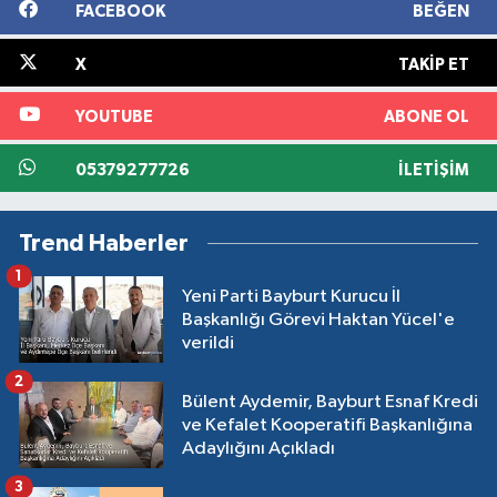
FACEBOOK
BEĞEN
X
TAKIP ET
YOUTUBE
ABONE OL
05379277726
İLETIŞIM
Trend Haberler
1
Yeni Parti Bayburt Kurucu İl
Başkanlığı Görevi Haktan Yücel'e
verildi
2
Bülent Aydemir, Bayburt Esnaf Kredi
ve Kefalet Kooperatifi Başkanlığına
Adaylığını Açıkladı
3