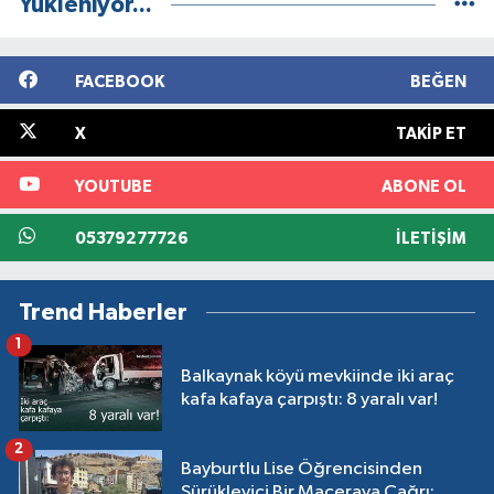
Yükleniyor...
FACEBOOK
BEĞEN
X
TAKIP ET
YOUTUBE
ABONE OL
05379277726
İLETIŞIM
Trend Haberler
1
Balkaynak köyü mevkiinde iki araç
kafa kafaya çarpıştı: 8 yaralı var!
2
Bayburtlu Lise Öğrencisinden
Sürükleyici Bir Maceraya Çağrı: