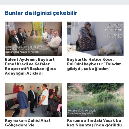
Bunlar da ilginizi çekebilir
Bülent Aydemir, Bayburt
Bayburtlu Hatice Köse,
Esnaf Kredi ve Kefalet
Puli'sini kaybetti: "Evladım
Kooperatifi Başkanlığına
gibiydi, çok ağladım"
Adaylığını Açıkladı
Kaymakam Zahid Ahat
Koruma altındaki Vaşak bu
Gökçedere'de
kez Nişantaşı'nda görüldü