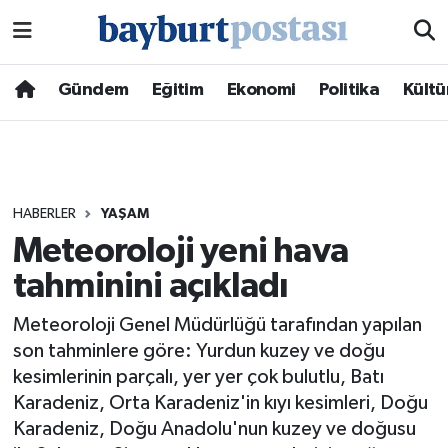
Nöbetçi Eczaneler
Gündem
Eğitim
Ekonomi
Politika
Kültü
Hava Durumu
Namaz Vakitleri
HABERLER
YAŞAM
Trafik Durumu
Meteoroloji yeni hava
tahminini açıkladı
Süper Lig Puan Durumu ve Fikstür
Meteoroloji Genel Müdürlüğü tarafından yapılan
Tüm Manşetler
son tahminlere göre: Yurdun kuzey ve doğu
kesimlerinin parçalı, yer yer çok bulutlu, Batı
Son Dakika Haberleri
Karadeniz, Orta Karadeniz'in kıyı kesimleri, Doğu
Karadeniz, Doğu Anadolu'nun kuzey ve doğusu
Haber Arşivi