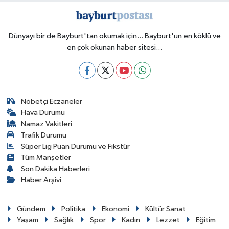
Dünyayı bir de Bayburt'tan okumak için... Bayburt'un en köklü ve
en çok okunan haber sitesi...
Nöbetçi Eczaneler
Hava Durumu
Namaz Vakitleri
Trafik Durumu
Süper Lig Puan Durumu ve Fikstür
Tüm Manşetler
Son Dakika Haberleri
Haber Arşivi
Gündem
Politika
Ekonomi
Kültür Sanat
Yaşam
Sağlık
Spor
Kadın
Lezzet
Eğitim