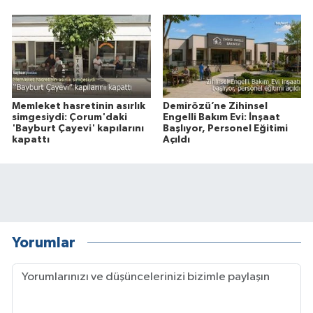
Memleket hasretinin asırlık
Demirözü’ne Zihinsel
simgesiydi: Çorum'daki
Engelli Bakım Evi: İnşaat
'Bayburt Çayevi' kapılarını
Başlıyor, Personel Eğitimi
kapattı
Açıldı
Yorumlar