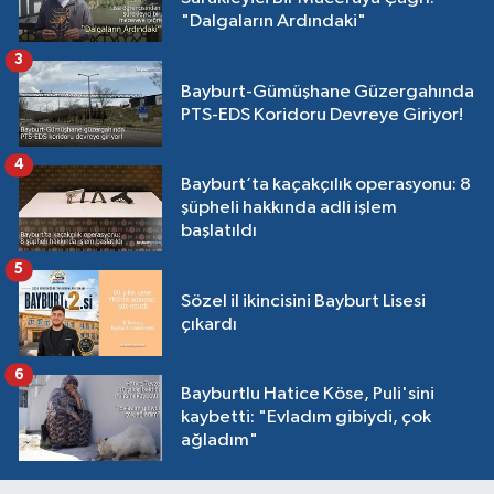
"Dalgaların Ardındaki"
3
Bayburt-Gümüşhane Güzergahında
PTS-EDS Koridoru Devreye Giriyor!
4
Bayburt’ta kaçakçılık operasyonu: 8
şüpheli hakkında adli işlem
başlatıldı
5
Sözel il ikincisini Bayburt Lisesi
çıkardı
6
Bayburtlu Hatice Köse, Puli'sini
kaybetti: "Evladım gibiydi, çok
ağladım"