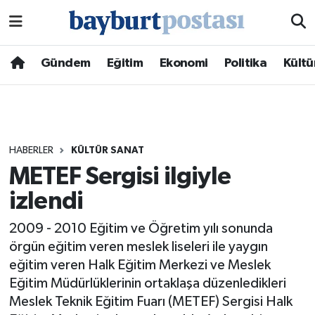
Nöbetçi Eczaneler
Gündem
Eğitim
Ekonomi
Politika
Kültü
Hava Durumu
Namaz Vakitleri
HABERLER
KÜLTÜR SANAT
Trafik Durumu
METEF Sergisi ilgiyle
izlendi
Süper Lig Puan Durumu ve Fikstür
2009 - 2010 Eğitim ve Öğretim yılı sonunda
Tüm Manşetler
örgün eğitim veren meslek liseleri ile yaygın
eğitim veren Halk Eğitim Merkezi ve Meslek
Son Dakika Haberleri
Eğitim Müdürlüklerinin ortaklaşa düzenledikleri
Meslek Teknik Eğitim Fuarı (METEF) Sergisi Halk
Haber Arşivi