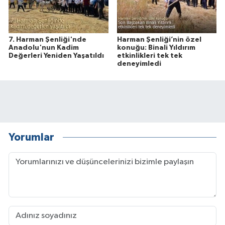
7. Harman Şenliği'nde
Harman Şenliği’nin özel
Anadolu'nun Kadim
konuğu: Binali Yıldırım
Değerleri Yeniden Yaşatıldı
etkinlikleri tek tek
deneyimledi
Yorumlar