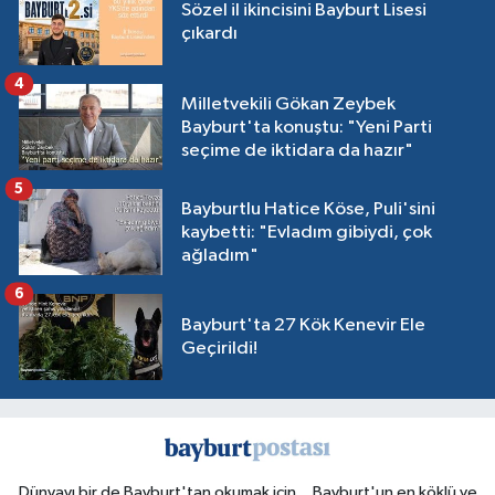
Sözel il ikincisini Bayburt Lisesi
çıkardı
4
Milletvekili Gökan Zeybek
Bayburt'ta konuştu: "Yeni Parti
seçime de iktidara da hazır"
5
Bayburtlu Hatice Köse, Puli'sini
kaybetti: "Evladım gibiydi, çok
ağladım"
6
Bayburt'ta 27 Kök Kenevir Ele
Geçirildi!
Dünyayı bir de Bayburt'tan okumak için... Bayburt'un en köklü ve