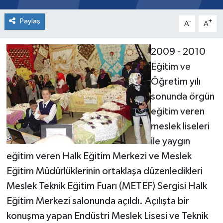
Paylaş
-
+
A
A
2009 - 2010
Eğitim ve
Öğretim yılı
sonunda örgün
eğitim veren
meslek liseleri
ile yaygın
eğitim veren Halk Eğitim Merkezi ve Meslek
Eğitim Müdürlüklerinin ortaklaşa düzenledikleri
Meslek Teknik Eğitim Fuarı (METEF) Sergisi Halk
Eğitim Merkezi salonunda açıldı. Açılışta bir
konuşma yapan Endüstri Meslek Lisesi ve Teknik