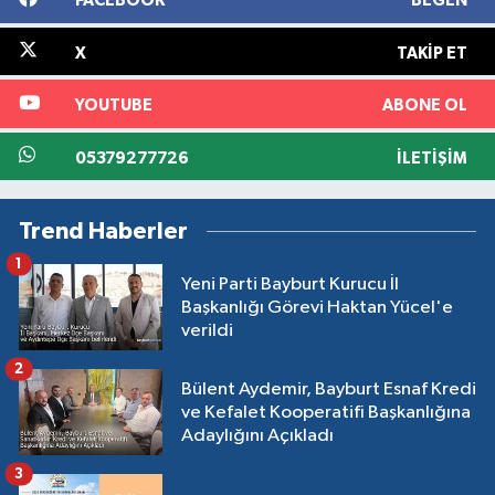
FACEBOOK
BEĞEN
X
TAKIP ET
YOUTUBE
ABONE OL
05379277726
İLETIŞIM
Trend Haberler
1
Yeni Parti Bayburt Kurucu İl
Başkanlığı Görevi Haktan Yücel'e
verildi
2
Bülent Aydemir, Bayburt Esnaf Kredi
ve Kefalet Kooperatifi Başkanlığına
Adaylığını Açıkladı
3