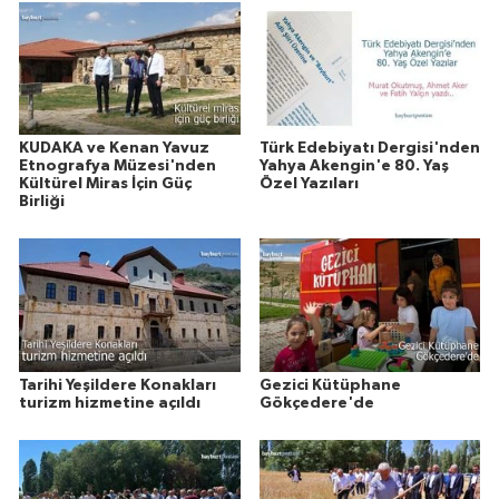
KUDAKA ve Kenan Yavuz
Türk Edebiyatı Dergisi'nden
Etnografya Müzesi'nden
Yahya Akengin'e 80. Yaş
Kültürel Miras İçin Güç
Özel Yazıları
Birliği
Tarihi Yeşildere Konakları
Gezici Kütüphane
turizm hizmetine açıldı
Gökçedere'de