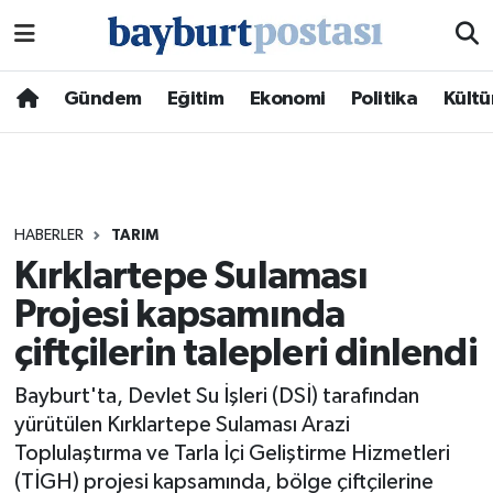
Nöbetçi Eczaneler
Gündem
Eğitim
Ekonomi
Politika
Kültü
Hava Durumu
Namaz Vakitleri
HABERLER
TARIM
Trafik Durumu
Kırklartepe Sulaması
Projesi kapsamında
Süper Lig Puan Durumu ve Fikstür
çiftçilerin talepleri dinlendi
Tüm Manşetler
Bayburt'ta, Devlet Su İşleri (DSİ) tarafından
Son Dakika Haberleri
yürütülen Kırklartepe Sulaması Arazi
Toplulaştırma ve Tarla İçi Geliştirme Hizmetleri
Haber Arşivi
(TİGH) projesi kapsamında, bölge çiftçilerine