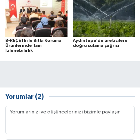
B-REÇETE ile Bitki Koruma
Aydıntepe’de üreticilere
Ürünlerinde Tam
doğru sulama çağrısı
İzlenebilirlik
Yorumlar (2)