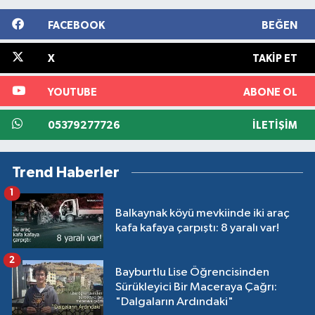
FACEBOOK
BEĞEN
X
TAKIP ET
YOUTUBE
ABONE OL
05379277726
İLETIŞIM
Trend Haberler
1
Balkaynak köyü mevkiinde iki araç
kafa kafaya çarpıştı: 8 yaralı var!
2
Bayburtlu Lise Öğrencisinden
Sürükleyici Bir Maceraya Çağrı:
"Dalgaların Ardındaki"