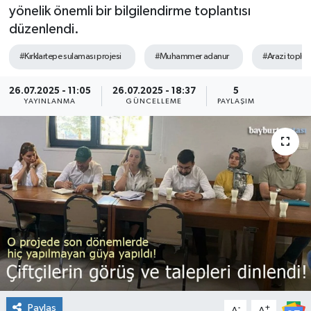
yönelik önemli bir bilgilendirme toplantısı
düzenlendi.
#Kırklartepe sulaması projesi
#Muhammer adanur
#Arazi toplul
26.07.2025 - 11:05
26.07.2025 - 18:37
5
YAYINLANMA
GÜNCELLEME
PAYLAŞIM
Paylaş
-
+
A
A