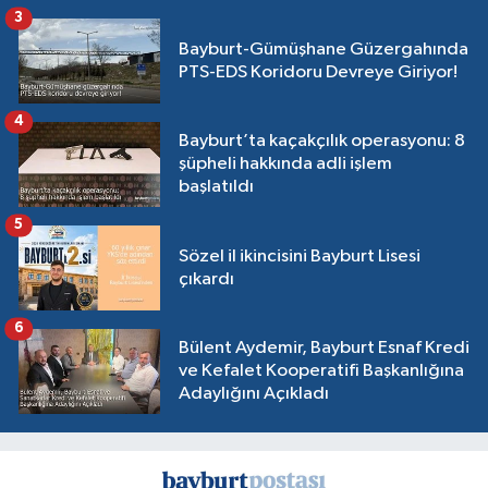
3
Bayburt-Gümüşhane Güzergahında
PTS-EDS Koridoru Devreye Giriyor!
4
Bayburt’ta kaçakçılık operasyonu: 8
şüpheli hakkında adli işlem
başlatıldı
5
Sözel il ikincisini Bayburt Lisesi
çıkardı
6
Bülent Aydemir, Bayburt Esnaf Kredi
ve Kefalet Kooperatifi Başkanlığına
Adaylığını Açıkladı