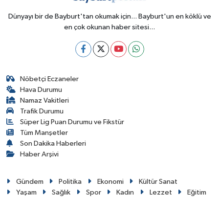
Dünyayı bir de Bayburt'tan okumak için... Bayburt'un en köklü ve
en çok okunan haber sitesi...
Nöbetçi Eczaneler
Hava Durumu
Namaz Vakitleri
Trafik Durumu
Süper Lig Puan Durumu ve Fikstür
Tüm Manşetler
Son Dakika Haberleri
Haber Arşivi
Gündem
Politika
Ekonomi
Kültür Sanat
Yaşam
Sağlık
Spor
Kadın
Lezzet
Eğitim