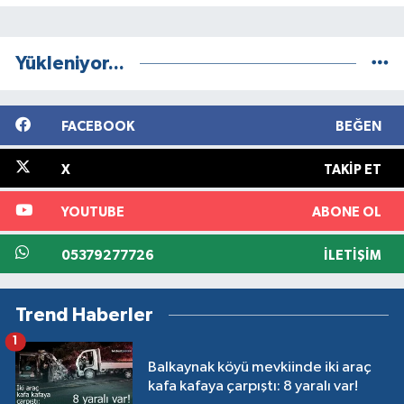
Yükleniyor...
FACEBOOK
BEĞEN
X
TAKIP ET
YOUTUBE
ABONE OL
05379277726
İLETIŞIM
Trend Haberler
1
Balkaynak köyü mevkiinde iki araç
kafa kafaya çarpıştı: 8 yaralı var!