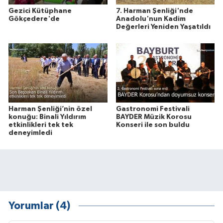
Gezici Kütüphane
7. Harman Şenliği'nde
Gökçedere'de
Anadolu'nun Kadim
Değerleri Yeniden Yaşatıldı
Harman Şenliği’nin özel
Gastronomi Festivali
konuğu: Binali Yıldırım
BAYDER Müzik Korosu
etkinlikleri tek tek
Konseri ile son buldu
deneyimledi
Yorumlar (4)