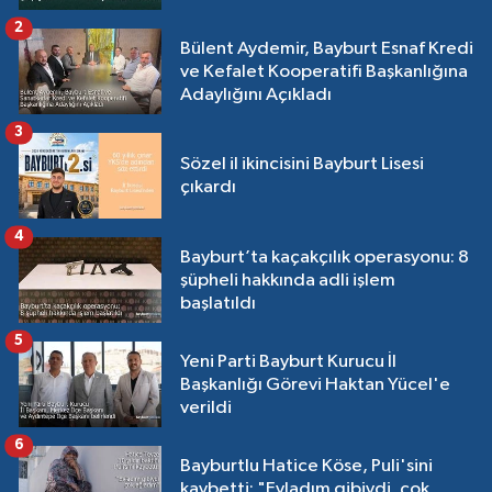
2
Bülent Aydemir, Bayburt Esnaf Kredi
ve Kefalet Kooperatifi Başkanlığına
Adaylığını Açıkladı
3
Sözel il ikincisini Bayburt Lisesi
çıkardı
4
Bayburt’ta kaçakçılık operasyonu: 8
şüpheli hakkında adli işlem
başlatıldı
5
Yeni Parti Bayburt Kurucu İl
Başkanlığı Görevi Haktan Yücel'e
verildi
6
Bayburtlu Hatice Köse, Puli'sini
kaybetti: "Evladım gibiydi, çok