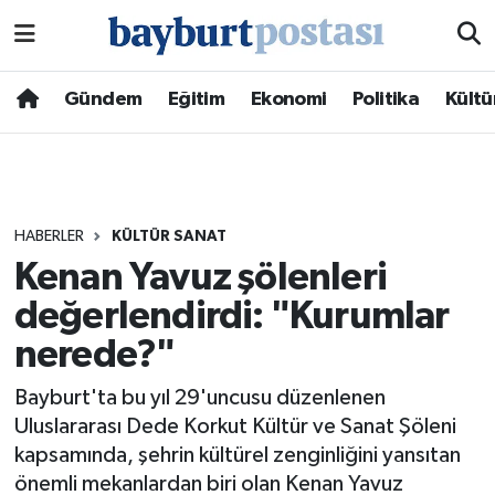
Nöbetçi Eczaneler
Gündem
Eğitim
Ekonomi
Politika
Kültü
Hava Durumu
Namaz Vakitleri
HABERLER
KÜLTÜR SANAT
Trafik Durumu
Kenan Yavuz şölenleri
değerlendirdi: "Kurumlar
Süper Lig Puan Durumu ve Fikstür
nerede?"
Tüm Manşetler
Bayburt'ta bu yıl 29'uncusu düzenlenen
Son Dakika Haberleri
Uluslararası Dede Korkut Kültür ve Sanat Şöleni
kapsamında, şehrin kültürel zenginliğini yansıtan
Haber Arşivi
önemli mekanlardan biri olan Kenan Yavuz