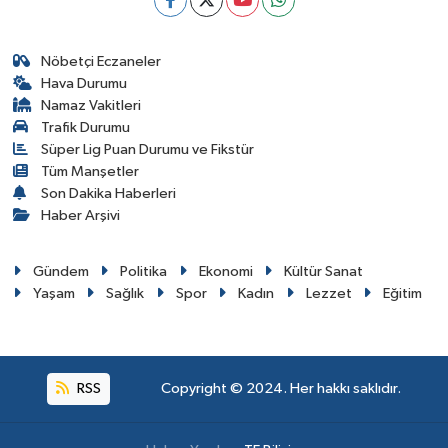
Nöbetçi Eczaneler
Hava Durumu
Namaz Vakitleri
Trafik Durumu
Süper Lig Puan Durumu ve Fikstür
Tüm Manşetler
Son Dakika Haberleri
Haber Arşivi
Gündem
Politika
Ekonomi
Kültür Sanat
Yaşam
Sağlık
Spor
Kadın
Lezzet
Eğitim
RSS
Copyright © 2024. Her hakkı saklıdır.