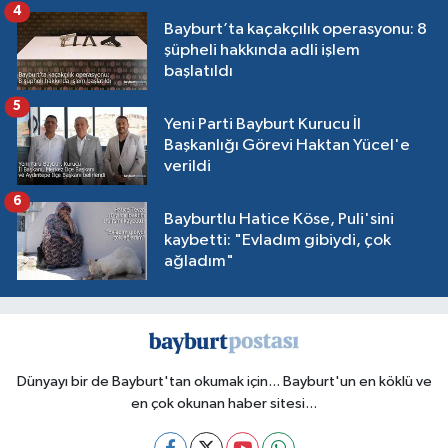
4
Bayburt’ta kaçakçılık operasyonu: 8
şüpheli hakkında adli işlem
başlatıldı
5
Yeni Parti Bayburt Kurucu İl
Başkanlığı Görevi Haktan Yücel'e
verildi
6
Bayburtlu Hatice Köse, Puli'sini
kaybetti: "Evladım gibiydi, çok
ağladım"
Dünyayı bir de Bayburt'tan okumak için... Bayburt'un en köklü ve
en çok okunan haber sitesi...