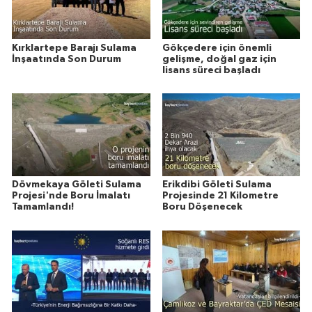
Kırklartepe Barajı Sulama
Gökçedere için önemli
İnşaatında Son Durum
gelişme, doğal gaz için
lisans süreci başladı
Dövmekaya Göleti Sulama
Erikdibi Göleti Sulama
Projesi'nde Boru İmalatı
Projesinde 21 Kilometre
Tamamlandı!
Boru Döşenecek