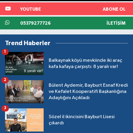
YOUTUBE
ABONE OL
05379277726
İLETIŞIM
Trend Haberler
1
Balkaynak köyü mevkiinde iki araç
kafa kafaya çarpıştı: 8 yaralı var!
2
Bülent Aydemir, Bayburt Esnaf Kredi
ve Kefalet Kooperatifi Başkanlığına
Adaylığını Açıkladı
3
Sözel il ikincisini Bayburt Lisesi
çıkardı