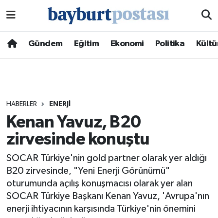
Nöbetçi Eczaneler
Gündem
Eğitim
Ekonomi
Politika
Kültü
Hava Durumu
Namaz Vakitleri
HABERLER
ENERJI
Trafik Durumu
Kenan Yavuz, B20
zirvesinde konuştu
Süper Lig Puan Durumu ve Fikstür
SOCAR Türkiye'nin gold partner olarak yer aldığı
Tüm Manşetler
B20 zirvesinde, "Yeni Enerji Görünümü"
oturumunda açılış konuşmacısı olarak yer alan
Son Dakika Haberleri
SOCAR Türkiye Başkanı Kenan Yavuz, 'Avrupa'nın
enerji ihtiyacının karşısında Türkiye'nin önemini
Haber Arşivi