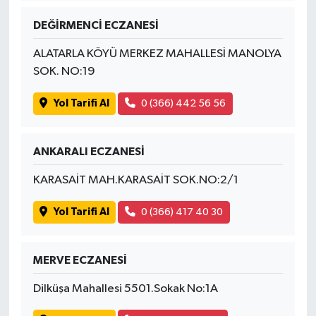
DEĞİRMENCİ ECZANESİ
ALATARLA KÖYÜ MERKEZ MAHALLESİ MANOLYA
SOK. NO:19
Yol Tarifi Al
0 (366) 442 56 56
ANKARALI ECZANESİ
KARASAİT MAH.KARASAİT SOK.NO:2/1
Yol Tarifi Al
0 (366) 417 40 30
MERVE ECZANESİ
Dilküşa Mahallesi 5501.Sokak No:1A