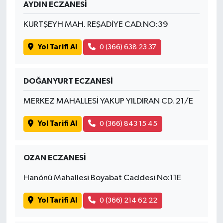
AYDIN ECZANESİ
KURTŞEYH MAH. REŞADİYE CAD.NO:39
Yol Tarifi Al
0 (366) 638 23 37
DOĞANYURT ECZANESİ
MERKEZ MAHALLESİ YAKUP YILDIRAN CD. 21/E
Yol Tarifi Al
0 (366) 843 15 45
OZAN ECZANESİ
Hanönü Mahallesi Boyabat Caddesi No:11E
Yol Tarifi Al
0 (366) 214 62 22