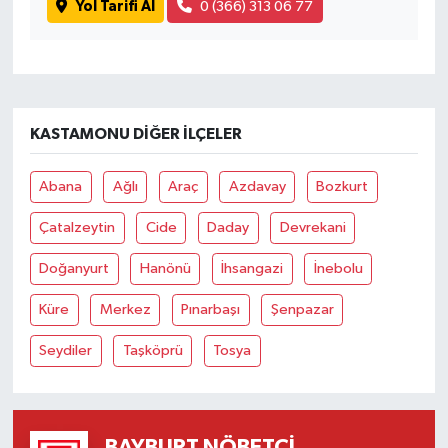
Yol Tarifi Al
0 (366) 313 06 77
KASTAMONU DIĞER İLÇELER
Abana
Ağlı
Araç
Azdavay
Bozkurt
Çatalzeytin
Cide
Daday
Devrekani
Doğanyurt
Hanönü
İhsangazi
İnebolu
Küre
Merkez
Pınarbaşı
Şenpazar
Seydiler
Taşköprü
Tosya
BAYBURT NÖBETÇI