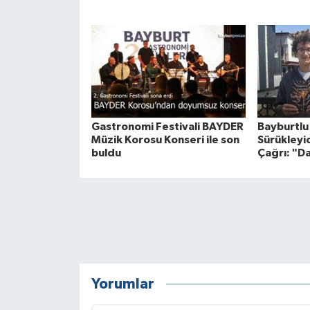
Gastronomi Festivali BAYDER
Bayburtlu
Müzik Korosu Konseri ile son
Sürükleyi
buldu
Çağrı: "D
Yorumlar