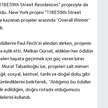
"118E59th Street Residences" projesiyle de
oldu. New York projesi "118E59th Street
e kazanan projeler arasında 'Overall Winner'
di.
lerini Paul Finch'in elinden alırken, projenin
eşlik etti. Melkan Gürsel, aldıkları her ödülün
jeleri hayata geçirmek için güç veren birer
Murat Tabanlıoğlu ise, projeleri salt mimari
eğil, sosyal, kentsel, tarihi ve doğal doku gibi
lediklerini belirterek, “Aldığımız bu ödüller
kdir edildiğini, doğru rotada olduğumuzu
lerini kullandı.