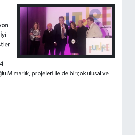
yon
İyi
tler
14
lu Mimarlık, projeleri ile de birçok ulusal ve