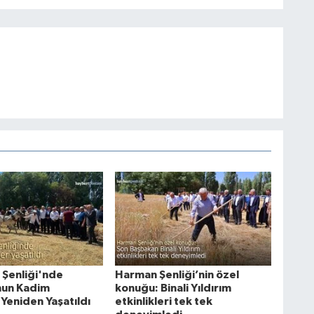
 Şenliği'nde
Harman Şenliği’nin özel
nun Kadim
konuğu: Binali Yıldırım
Yeniden Yaşatıldı
etkinlikleri tek tek