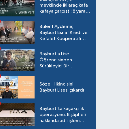
mevkiinde iki araç kafa
kafaya çarpıştı: 8 yaralı
var!
Bülent Aydemir,
Bayburt Esnaf Kredi ve
Kefalet Kooperatifi
Başkanlığına Adaylığını
Açıkladı
Bayburtlu Lise
Öğrencisinden
Sürükleyici Bir
Maceraya Çağrı:
"Dalgaların Ardındaki"
Sözel il ikincisini
Bayburt Lisesi çıkardı
Bayburt’ta kaçakçılık
operasyonu: 8 şüpheli
hakkında adli işlem
başlatıldı