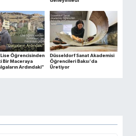
deneyimledi
 Lise Öğrencisinden
Düsseldorf Sanat Akademisi
ci Bir Maceraya
Öğrencileri Baksı'da
algaların Ardındaki"
Üretiyor