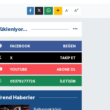
-
+
A
A
ükleniyor...
FACEBOOK
BEĞEN
X
TAKIP ET
YOUTUBE
ABONE OL
05379277726
İLETIŞIM
Trend Haberler
Balkaynak köyü