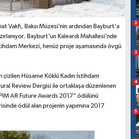
2
nat Vakfı, Baksı Müzesi'nin ardından Bayburt'a
zırlanıyor. Bayburt'un Kaleardı Mahallesi'nde
stihdam Merkezi, henüz proje aşamasında övgü
3
an çizilen Hüsame Köklü Kadın İstihdam
4
ral Review Dergisi ile ortaklaşa düzenlenen
MIPIM AR Future Awards 2017" ödülünü
risinde ödül alan projenin yapımına 2017
5