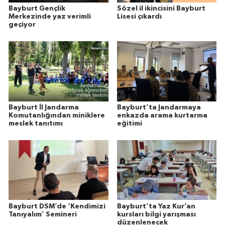
Bayburt Gençlik
Sözel il ikincisini Bayburt
Merkezinde yaz verimli
Lisesi çıkardı
geçiyor
Bayburt İl Jandarma
Bayburt’ta Jandarmaya
Komutanlığından miniklere
enkazda arama kurtarma
meslek tanıtımı
eğitimi
Bayburt DSM’de ‘Kendimizi
Bayburt’ta Yaz Kur’an
Tanıyalım’ Semineri
kursları bilgi yarışması
düzenlenecek