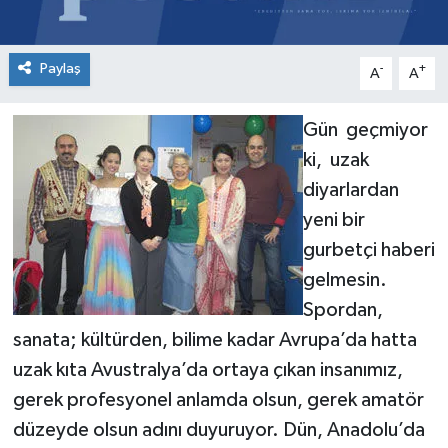
Paylaş
-
+
A
A
Gün geçmiyor
ki, uzak
diyarlardan
yeni bir
gurbetçi haberi
gelmesin.
Spordan,
sanata; kültürden, bilime kadar Avrupa’da hatta
uzak kıta Avustralya’da ortaya çıkan insanımız,
gerek profesyonel anlamda olsun, gerek amatör
düzeyde olsun adını duyuruyor. Dün, Anadolu’da