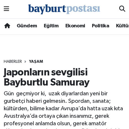
Nöbetçi Eczaneler
Gündem
Eğitim
Ekonomi
Politika
Kültü
Hava Durumu
Namaz Vakitleri
HABERLER
YAŞAM
Trafik Durumu
Japonların sevgilisi
Bayburtlu Samuray
Süper Lig Puan Durumu ve Fikstür
Gün geçmiyor ki, uzak diyarlardan yeni bir
Tüm Manşetler
gurbetçi haberi gelmesin. Spordan, sanata;
kültürden, bilime kadar Avrupa’da hatta uzak kıta
Son Dakika Haberleri
Avustralya’da ortaya çıkan insanımız, gerek
profesyonel anlamda olsun, gerek amatör
Haber Arşivi