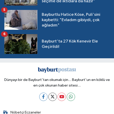
seçime de iktidara da hazır"
5
Bayburtlu Hatice Köse, Puli'sini
kaybetti: "Evladım gibiydi, çok
ağladım"
6
Bayburt'ta 27 Kök Kenevir Ele
Geçirildi!
Dünyayı bir de Bayburt'tan okumak için... Bayburt'un en köklü ve
en çok okunan haber sitesi...
Nöbetçi Eczaneler