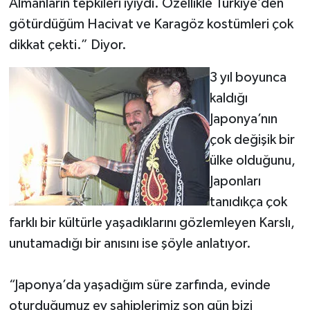
Almanların tepkileri iyiydi. Özellikle Türkiye’den
götürdüğüm Hacivat ve Karagöz kostümleri çok
dikkat çekti.” Diyor.
3 yıl boyunca
kaldığı
Japonya’nın
çok değişik bir
ülke olduğunu,
Japonları
tanıdıkça çok
farklı bir kültürle yaşadıklarını gözlemleyen Karslı,
unutamadığı bir anısını ise şöyle anlatıyor.
“Japonya’da yaşadığım süre zarfında, evinde
oturduğumuz ev sahiplerimiz son gün bizi