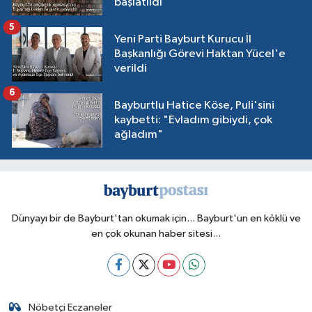
başlatıldı
5
Yeni Parti Bayburt Kurucu İl
Başkanlığı Görevi Haktan Yücel'e
verildi
6
Bayburtlu Hatice Köse, Puli'sini
kaybetti: "Evladım gibiydi, çok
ağladım"
Dünyayı bir de Bayburt'tan okumak için... Bayburt'un en köklü ve
en çok okunan haber sitesi...
Nöbetçi Eczaneler