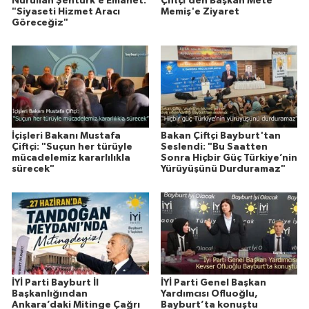
Nurullah Şentürk’e Emanet:
Çiftçi’den Başkan Mete
"Siyaseti Hizmet Aracı
Memiş'e Ziyaret
Göreceğiz"
İçişleri Bakanı Mustafa
Bakan Çiftçi Bayburt'tan
Çiftçi: "Suçun her türüyle
Seslendi: "Bu Saatten
mücadelemiz kararlılıkla
Sonra Hiçbir Güç Türkiye’nin
sürecek"
Yürüyüşünü Durduramaz"
İYİ Parti Bayburt İl
İYİ Parti Genel Başkan
Başkanlığından
Yardımcısı Ofluoğlu,
Ankara’daki Mitinge Çağrı
Bayburt’ta konuştu