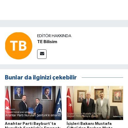
EDITÖR HAKKINDA
TE Bilisim
Bunlar da ilginizi çekebilir
Anahtar Parti Bayburt’ta
İçişleri Bakanı Mustafa