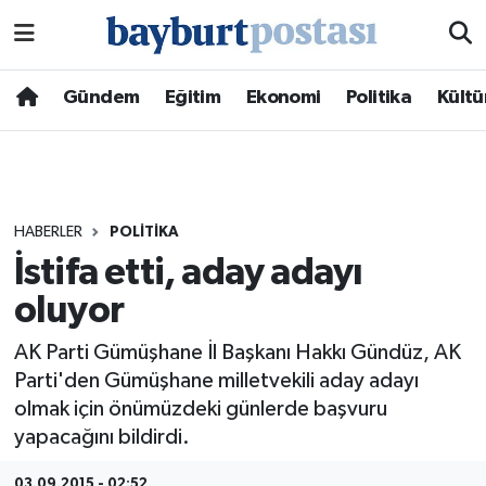
Nöbetçi Eczaneler
Gündem
Eğitim
Ekonomi
Politika
Kültü
Hava Durumu
Namaz Vakitleri
HABERLER
POLITIKA
Trafik Durumu
İstifa etti, aday adayı
oluyor
Süper Lig Puan Durumu ve Fikstür
AK Parti Gümüşhane İl Başkanı Hakkı Gündüz, AK
Tüm Manşetler
Parti'den Gümüşhane milletvekili aday adayı
olmak için önümüzdeki günlerde başvuru
Son Dakika Haberleri
yapacağını bildirdi.
Haber Arşivi
03.09.2015 - 02:52