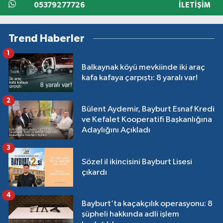
05379277726
İLETIŞIM
Trend Haberler
1
Balkaynak köyü mevkiinde iki araç
kafa kafaya çarpıştı: 8 yaralı var!
2
Bülent Aydemir, Bayburt Esnaf Kredi
ve Kefalet Kooperatifi Başkanlığına
Adaylığını Açıkladı
3
Sözel il ikincisini Bayburt Lisesi
çıkardı
4
Bayburt’ta kaçakçılık operasyonu: 8
şüpheli hakkında adli işlem