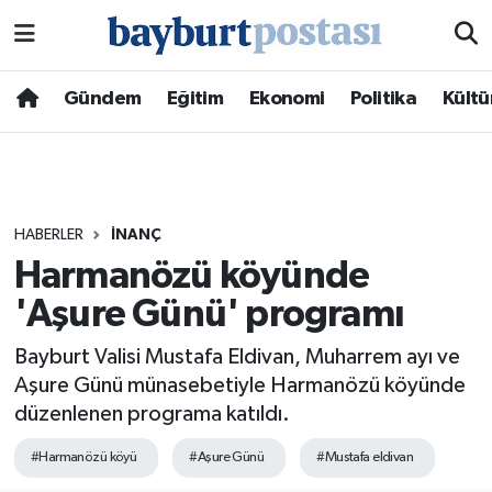
Nöbetçi Eczaneler
Gündem
Eğitim
Ekonomi
Politika
Kültü
Hava Durumu
Namaz Vakitleri
HABERLER
İNANÇ
Trafik Durumu
Harmanözü köyünde
'Aşure Günü' programı
Süper Lig Puan Durumu ve Fikstür
Bayburt Valisi Mustafa Eldivan, Muharrem ayı ve
Tüm Manşetler
Aşure Günü münasebetiyle Harmanözü köyünde
düzenlenen programa katıldı.
Son Dakika Haberleri
#Harmanözü köyü
#Aşure Günü
#Mustafa eldivan
Haber Arşivi