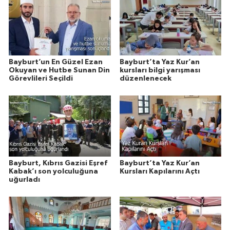
Bayburt’un En Güzel Ezan
Bayburt’ta Yaz Kur’an
Okuyan ve Hutbe Sunan Din
kursları bilgi yarışması
Görevlileri Seçildi
düzenlenecek
Bayburt, Kıbrıs Gazisi Eşref
Bayburt’ta Yaz Kur’an
Kabak’ı son yolculuğuna
Kursları Kapılarını Açtı
uğurladı