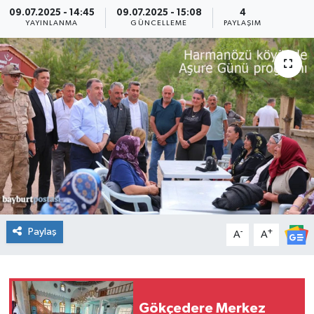
09.07.2025 - 14:45
09.07.2025 - 15:08
4
YAYINLANMA
GÜNCELLEME
PAYLAŞIM
Paylaş
-
+
A
A
Gökçedere Merkez