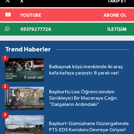
X
TAKIP ET
YOUTUBE
ABONE OL
05379277726
İLETIŞIM
Trend Haberler
1
Balkaynak köyü mevkiinde iki araç
kafa kafaya çarpıştı: 8 yaralı var!
2
Bayburtlu Lise Öğrencisinden
Sürükleyici Bir Maceraya Çağrı:
"Dalgaların Ardındaki"
3
Bayburt-Gümüşhane Güzergahında
PTS-EDS Koridoru Devreye Giriyor!