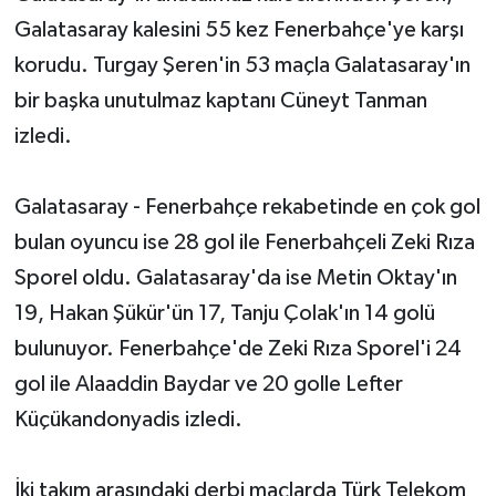
Galatasaray kalesini 55 kez Fenerbahçe'ye karşı
korudu. Turgay Şeren'in 53 maçla Galatasaray'ın
bir başka unutulmaz kaptanı Cüneyt Tanman
izledi.
Galatasaray - Fenerbahçe rekabetinde en çok gol
bulan oyuncu ise 28 gol ile Fenerbahçeli Zeki Rıza
Sporel oldu. Galatasaray'da ise Metin Oktay'ın
19, Hakan Şükür'ün 17, Tanju Çolak'ın 14 golü
bulunuyor. Fenerbahçe'de Zeki Rıza Sporel'i 24
gol ile Alaaddin Baydar ve 20 golle Lefter
Küçükandonyadis izledi.
İki takım arasındaki derbi maçlarda Türk Telekom