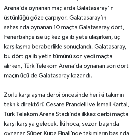
Arena’da oynanan maçlarda Galatasaray’ın
üstünlüğü göze çarpıyor. Galatasaray’ın
sahasında oynanan 10 maçta Galatasaray dört,
Fenerbahçe ise üç kez galibiyete ulaşırken, üç
karşılaşma beraberlikle sonuçlandı. Galatasaray,
bu dört galibiyetin tümünü son yedi maçta
alırken, Türk Telekom Arena’da oynanan son dört
maçın üçü de Galatasaray kazandı.
Zorlu karşılaşma derbi öncesinde her iki takımın
teknik direktörü Cesare Prandelli ve İsmail Kartal,
Türk Telekom Arena Stadı’nda ilkkez derbi maçta
karşı karşıya gelecek. İki hoca, sezon başında
oynanan Süper Kupa Finali’nde takımların başında