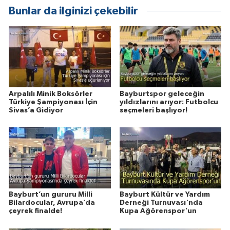
Bunlar da ilginizi çekebilir
Arpalılı Minik Boksörler
Bayburtspor geleceğin
Türkiye Şampiyonası İçin
yıldızlarını arıyor: Futbolcu
Sivas’a Gidiyor
seçmeleri başlıyor!
Bayburt’un gururu Milli
Bayburt Kültür ve Yardım
Bilardocular, Avrupa’da
Derneği Turnuvası'nda
çeyrek finalde!
Kupa Ağörenspor'un