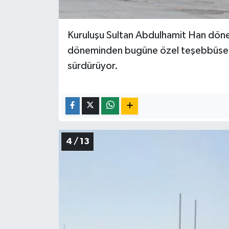
Kuruluşu Sultan Abdulhamit Han dön
döneminden bugüne özel teşebbüse ait
sürdürüyor.
4 / 13