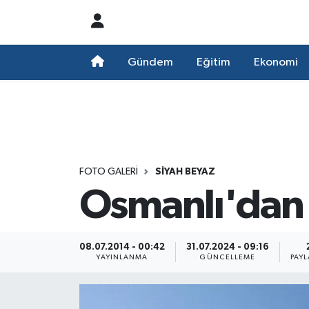
Nöbetçi Eczaneler
Gündem
Eğitim
Ekonomi
Hava Durumu
Namaz Vakitleri
Trafik Durumu
FOTO GALERI
SIYAH BEYAZ
Osmanlı'dan 
Süper Lig Puan Durumu ve Fikstür
Tüm Manşetler
08.07.2014 - 00:42
31.07.2024 - 09:16
YAYINLANMA
GÜNCELLEME
PAYL
Son Dakika Haberleri
Haber Arşivi