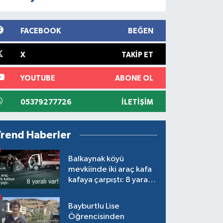
FACEBOOK
BEĞEN
X
TAKIP ET
YOUTUBE
ABONE OL
05379277726
İLETIŞIM
Trend Haberler
Balkaynak köyü
mevkiinde iki araç kafa
kafaya çarpıştı: 8 yaralı
var!
Bayburtlu Lise
Öğrencisinden