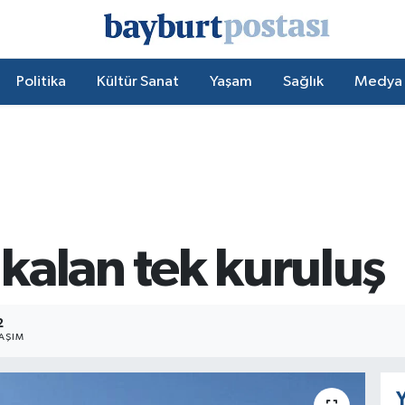
Politika
Kültür Sanat
Yaşam
Sağlık
Medya
kalan tek kuruluş
2
AŞIM
Y