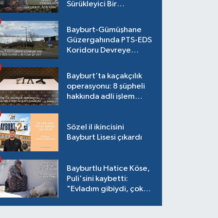
Sürükleyici Bir
Maceraya Çağrı:
"Dalgaların Ardındaki"
Bayburt-Gümüşhane
Güzergahında PTS-EDS
Koridoru Devreye
Giriyor!
Bayburt’ta kaçakçılık
operasyonu: 8 şüpheli
hakkında adli işlem
başlatıldı
Sözel il ikincisini
Bayburt Lisesi çıkardı
Bayburtlu Hatice Köse,
Puli'sini kaybetti:
"Evladım gibiydi, çok
ağladım"