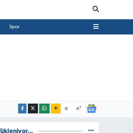
Spor
-
+
A
A
ükleniyor...