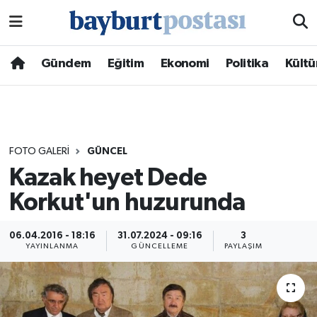
Nöbetçi Eczaneler
Gündem
Eğitim
Ekonomi
Politika
Kültü
Hava Durumu
Namaz Vakitleri
FOTO GALERI
GÜNCEL
Trafik Durumu
Kazak heyet Dede
Korkut'un huzurunda
Süper Lig Puan Durumu ve Fikstür
Tüm Manşetler
06.04.2016 - 18:16
31.07.2024 - 09:16
3
YAYINLANMA
GÜNCELLEME
PAYLAŞIM
Son Dakika Haberleri
Haber Arşivi