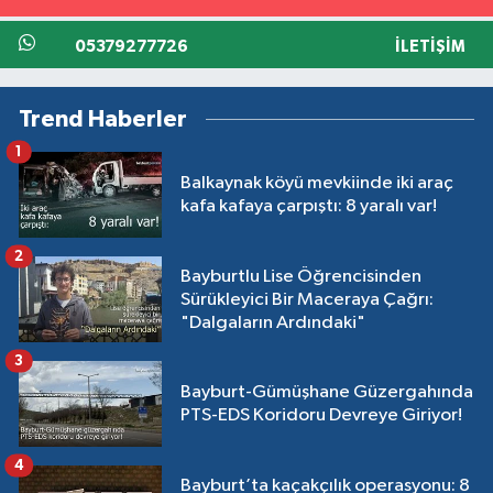
05379277726
İLETIŞIM
Trend Haberler
1
Balkaynak köyü mevkiinde iki araç
kafa kafaya çarpıştı: 8 yaralı var!
2
Bayburtlu Lise Öğrencisinden
Sürükleyici Bir Maceraya Çağrı:
"Dalgaların Ardındaki"
3
Bayburt-Gümüşhane Güzergahında
PTS-EDS Koridoru Devreye Giriyor!
4
Bayburt’ta kaçakçılık operasyonu: 8