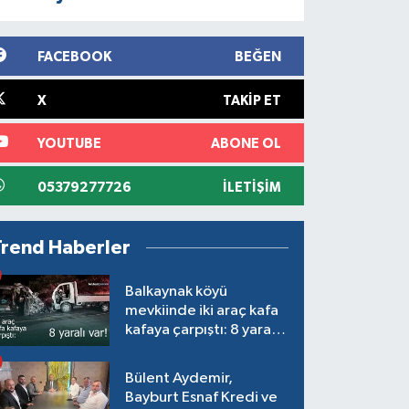
FACEBOOK
BEĞEN
X
TAKIP ET
YOUTUBE
ABONE OL
05379277726
İLETIŞIM
Trend Haberler
Balkaynak köyü
mevkiinde iki araç kafa
kafaya çarpıştı: 8 yaralı
var!
Bülent Aydemir,
Bayburt Esnaf Kredi ve