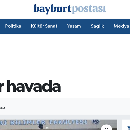
Politika
Kültür Sanat
Yaşam
Sağlık
Medya
er havada
ŞIM
Y