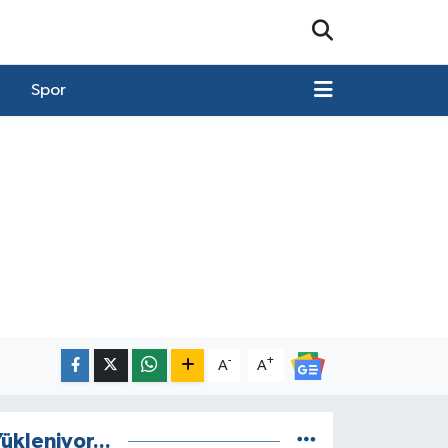
Spor
-
+
A
A
ükleniyor...