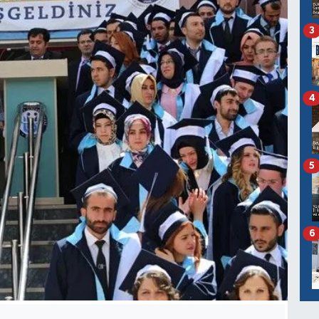
3
4
5
6