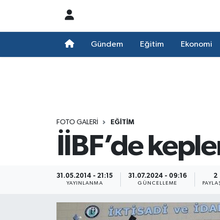
Nöbetçi Eczaneler
Gündem
Eğitim
Ekonomi
Hava Durumu
Namaz Vakitleri
Trafik Durumu
FOTO GALERI
EĞITIM
İİBF’de kepl
Süper Lig Puan Durumu ve Fikstür
Tüm Manşetler
31.05.2014 - 21:15
31.07.2024 - 09:16
2
YAYINLANMA
GÜNCELLEME
PAYLA
Son Dakika Haberleri
Haber Arşivi