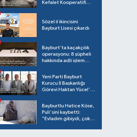
Kefalet Kooperatifi
Başkanlığına Adaylığını
Açıkladı
Sözel il ikincisini
Bayburt Lisesi çıkardı
Bayburt’ta kaçakçılık
operasyonu: 8 şüpheli
hakkında adli işlem
başlatıldı
Yeni Parti Bayburt
Kurucu İl Başkanlığı
Görevi Haktan Yücel'e
verildi
Bayburtlu Hatice Köse,
Puli'sini kaybetti:
"Evladım gibiydi, çok
ağladım"