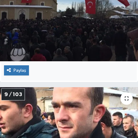
Paylaş
9 / 103