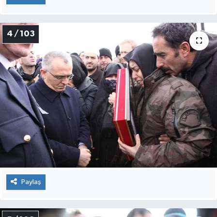
4 / 103
Paylaş