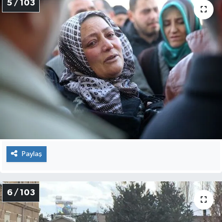
5 / 103
Paylaş
6 / 103