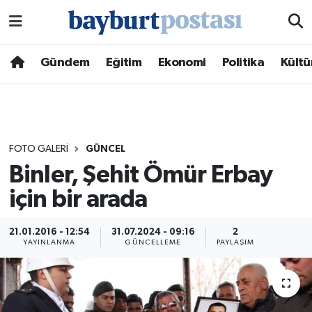
Nöbetçi Eczaneler
Gündem
Eğitim
Ekonomi
Politika
Kültü
Hava Durumu
Namaz Vakitleri
FOTO GALERI
GÜNCEL
Trafik Durumu
Binler, Şehit Ömür Erbay
için bir arada
Süper Lig Puan Durumu ve Fikstür
Tüm Manşetler
21.01.2016 - 12:54
31.07.2024 - 09:16
2
YAYINLANMA
GÜNCELLEME
PAYLAŞIM
Son Dakika Haberleri
Haber Arşivi