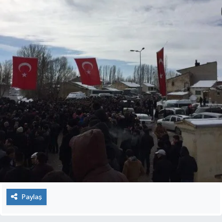
Paylaş