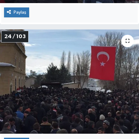
Paylaş
24 / 103