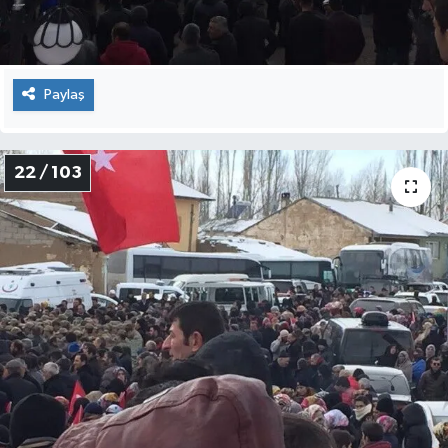
Paylaş
22 / 103