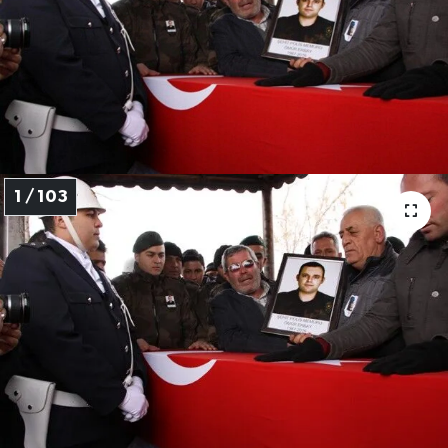
1 / 103