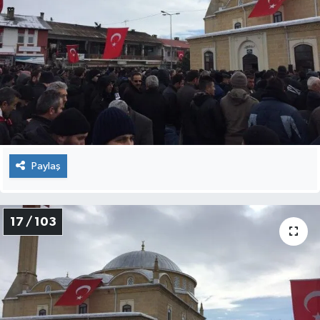
Paylaş
17 / 103