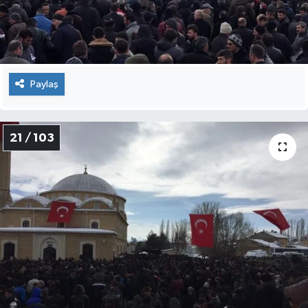
Paylaş
21 / 103