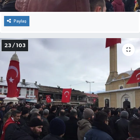
Paylaş
23 / 103