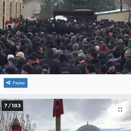
Paylaş
7 / 103