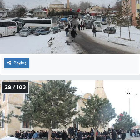
Paylaş
29 / 103