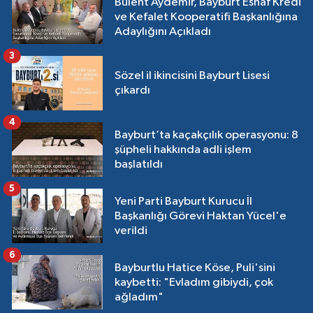
Bülent Aydemir, Bayburt Esnaf Kredi
ve Kefalet Kooperatifi Başkanlığına
Adaylığını Açıkladı
3
Sözel il ikincisini Bayburt Lisesi
çıkardı
4
Bayburt’ta kaçakçılık operasyonu: 8
şüpheli hakkında adli işlem
başlatıldı
5
Yeni Parti Bayburt Kurucu İl
Başkanlığı Görevi Haktan Yücel'e
verildi
6
Bayburtlu Hatice Köse, Puli'sini
kaybetti: "Evladım gibiydi, çok
ağladım"