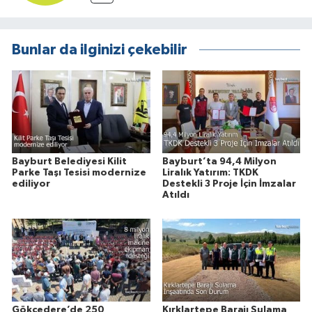
Bunlar da ilginizi çekebilir
Bayburt Belediyesi Kilit
Bayburt’ta 94,4 Milyon
Parke Taşı Tesisi modernize
Liralık Yatırım: TKDK
ediliyor
Destekli 3 Proje İçin İmzalar
Atıldı
Gökçedere’de 250
Kırklartepe Barajı Sulama