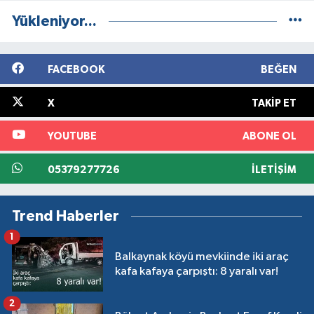
Yükleniyor...
FACEBOOK
BEĞEN
X
TAKIP ET
YOUTUBE
ABONE OL
05379277726
İLETIŞIM
Trend Haberler
1
Balkaynak köyü mevkiinde iki araç
kafa kafaya çarpıştı: 8 yaralı var!
2