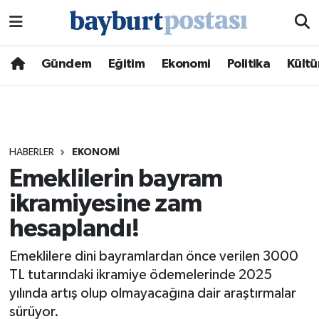
Nöbetçi Eczaneler
Gündem
Eğitim
Ekonomi
Politika
Kültü
Hava Durumu
Namaz Vakitleri
HABERLER
EKONOMI
Trafik Durumu
Emeklilerin bayram
ikramiyesine zam
Süper Lig Puan Durumu ve Fikstür
hesaplandı!
Tüm Manşetler
Emeklilere dini bayramlardan önce verilen 3000
Son Dakika Haberleri
TL tutarındaki ikramiye ödemelerinde 2025
yılında artış olup olmayacağına dair araştırmalar
Haber Arşivi
sürüyor.