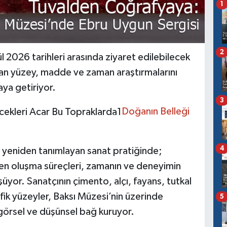
1
2
 2026 tarihleri arasında ziyaret edilebilecek
yılan yüzey, madde ve zaman araştırmalarını
ya getiriyor.
3
Doğanın Belleği
4
li yeniden tanımlayan sanat pratiğinde;
en oluşma süreçleri, zamanın ve deneyimin
yor. Sanatçının çimento, alçı, fayans, tutkal
ik yüzeyler, Baksı Müzesi’nin üzerinde
5
 görsel ve düşünsel bağ kuruyor.