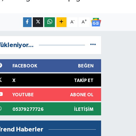
-
+
A
A
ükleniyor...
FACEBOOK
BEĞEN
X
TAKIP ET
YOUTUBE
ABONE OL
05379277726
İLETIŞIM
Trend Haberler