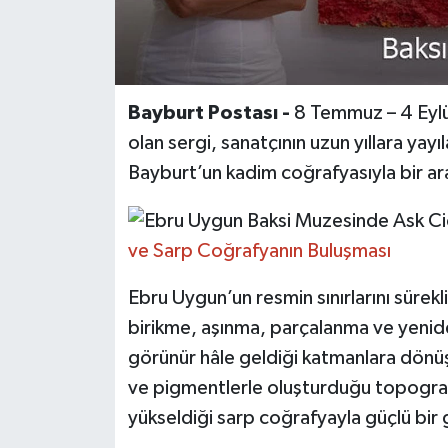
Bayburt Postası -
8 Temmuz – 4 Eylül
olan sergi, sanatçının uzun yıllara ya
Bayburt’un kadim coğrafyasıyla bir ara
ve Sarp Coğrafyanın Buluşması
Ebru Uygun’un resmin sınırlarını sürek
birikme, aşınma, parçalanma ve yenid
görünür hâle geldiği katmanlara dönüşü
ve pigmentlerle oluşturduğu topograf
yükseldiği sarp coğrafyayla güçlü bir