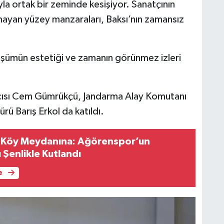
la ortak bir zeminde kesişiyor. Sanatçının
lmayan yüzey manzaraları, Baksı’nın zamansız
.
üşümün estetiği ve zamanın görünmez izleri
ımcısı Cem Gümrükçü, Jandarma Alay Komutanı
rü Barış Erkol da katıldı.
n Köy Meydanına: Ağörenspor’un
Şenlikle Kutlandı
e