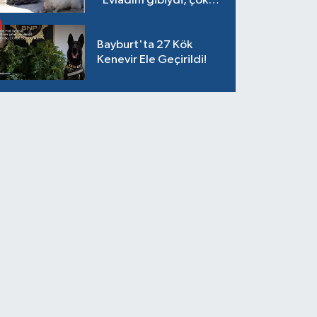
"Evladım gibiydi, çok
ağladım"
Bayburt'ta 27 Kök
Kenevir Ele Geçirildi!