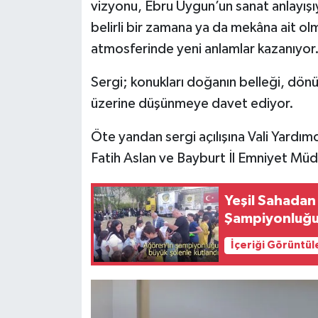
vizyonu, Ebru Uygun’un sanat anlayışıy
belirli bir zamana ya da mekâna ait o
atmosferinde yeni anlamlar kazanıyor
Sergi; konukları doğanın belleği, dön
üzerine düşünmeye davet ediyor.
Öte yandan sergi açılışına Vali Yard
Fatih Aslan ve Bayburt İl Emniyet Müdü
Yeşil Sahada
Şampiyonluğu 
İçeriği Görüntül