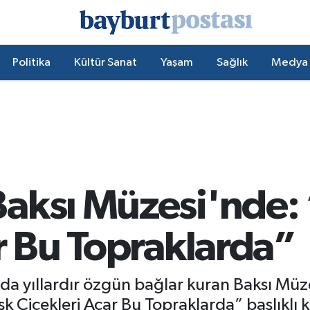
Politika
Kültür Sanat
Yaşam
Sağlık
Medya
aksı Müzesi'nde:
r Bu Topraklarda”
nda yıllardır özgün bağlar kuran Baksı Müz
Çiçekleri Açar Bu Topraklarda” başlıklı kiş