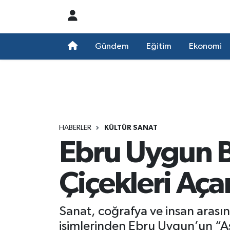
Nöbetçi Eczaneler
Gündem
Eğitim
Ekonomi
Hava Durumu
Namaz Vakitleri
Trafik Durumu
HABERLER
KÜLTÜR SANAT
Ebru Uygun B
Süper Lig Puan Durumu ve Fikstür
Tüm Manşetler
Çiçekleri Aça
Son Dakika Haberleri
Sanat, coğrafya ve insan arası
Haber Arşivi
isimlerinden Ebru Uygun’un “Aşk 