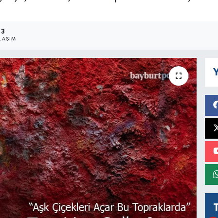
3
LAŞIM
Y