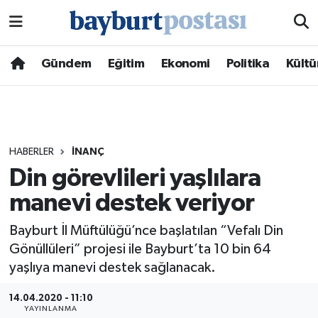
Nöbetçi Eczaneler
Gündem
Eğitim
Ekonomi
Politika
Kültü
Hava Durumu
Namaz Vakitleri
HABERLER
İNANÇ
Trafik Durumu
Din görevlileri yaşlılara
manevi destek veriyor
Süper Lig Puan Durumu ve Fikstür
Bayburt İl Müftülüğü’nce başlatılan “Vefalı Din
Tüm Manşetler
Gönüllüleri” projesi ile Bayburt’ta 10 bin 64
yaşlıya manevi destek sağlanacak.
Son Dakika Haberleri
14.04.2020 - 11:10
Haber Arşivi
YAYINLANMA