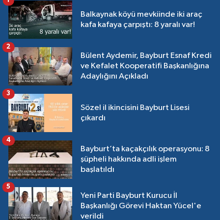
1
Balkaynak köyü mevkiinde iki araç
kafa kafaya çarpıştı: 8 yaralı var!
2
Bülent Aydemir, Bayburt Esnaf Kredi
ve Kefalet Kooperatifi Başkanlığına
Adaylığını Açıkladı
3
Sözel il ikincisini Bayburt Lisesi
çıkardı
4
Bayburt’ta kaçakçılık operasyonu: 8
şüpheli hakkında adli işlem
başlatıldı
5
Yeni Parti Bayburt Kurucu İl
Başkanlığı Görevi Haktan Yücel'e
verildi