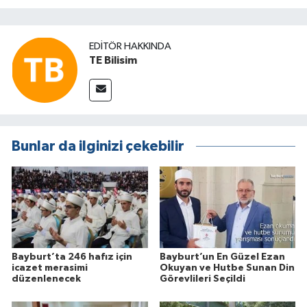
EDITÖR HAKKINDA
TE Bilisim
Bunlar da ilginizi çekebilir
Bayburt’ta 246 hafız için
Bayburt’un En Güzel Ezan
icazet merasimi
Okuyan ve Hutbe Sunan Din
düzenlenecek
Görevlileri Seçildi