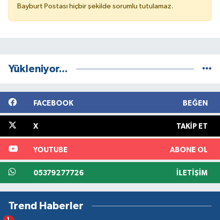
Bayburt Postası hiçbir şekilde sorumlu tutulamaz.
Yükleniyor...
FACEBOOK
BEĞEN
X
TAKIP ET
YOUTUBE
ABONE OL
05379277726
İLETIŞIM
Trend Haberler