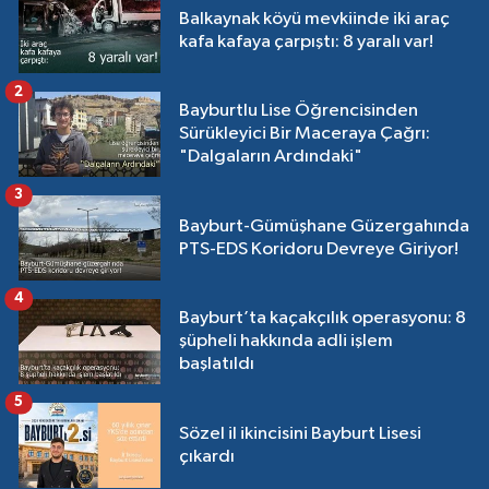
Balkaynak köyü mevkiinde iki araç
kafa kafaya çarpıştı: 8 yaralı var!
2
Bayburtlu Lise Öğrencisinden
Sürükleyici Bir Maceraya Çağrı:
"Dalgaların Ardındaki"
3
Bayburt-Gümüşhane Güzergahında
PTS-EDS Koridoru Devreye Giriyor!
4
Bayburt’ta kaçakçılık operasyonu: 8
şüpheli hakkında adli işlem
başlatıldı
5
Sözel il ikincisini Bayburt Lisesi
çıkardı