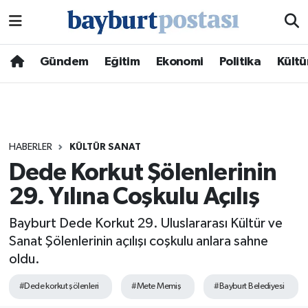
Nöbetçi Eczaneler
Gündem
Eğitim
Ekonomi
Politika
Kültü
Hava Durumu
Namaz Vakitleri
HABERLER
KÜLTÜR SANAT
Trafik Durumu
Dede Korkut Şölenlerinin
29. Yılına Coşkulu Açılış
Süper Lig Puan Durumu ve Fikstür
Bayburt Dede Korkut 29. Uluslararası Kültür ve
Tüm Manşetler
Sanat Şölenlerinin açılışı coşkulu anlara sahne
oldu.
Son Dakika Haberleri
#Dede korkut şölenleri
#Mete Memiş
#Bayburt Belediyesi
Haber Arşivi