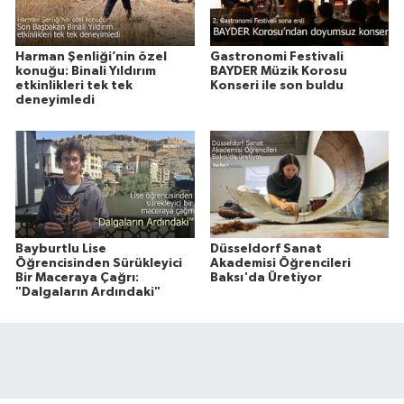
Harman Şenliği’nin özel
Gastronomi Festivali
konuğu: Binali Yıldırım
BAYDER Müzik Korosu
etkinlikleri tek tek
Konseri ile son buldu
deneyimledi
Bayburtlu Lise
Düsseldorf Sanat
Öğrencisinden Sürükleyici
Akademisi Öğrencileri
Bir Maceraya Çağrı:
Baksı'da Üretiyor
"Dalgaların Ardındaki"