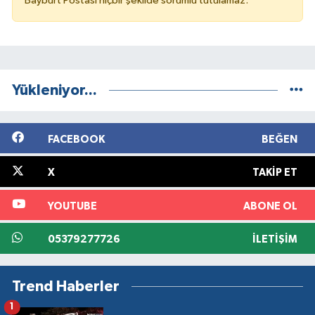
Bayburt Postası hiçbir şekilde sorumlu tutulamaz.
Yükleniyor...
FACEBOOK
BEĞEN
X
TAKIP ET
YOUTUBE
ABONE OL
05379277726
İLETIŞIM
Trend Haberler
1