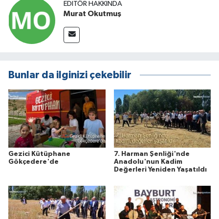
EDITÖR HAKKINDA
Murat Okutmuş
Bunlar da ilginizi çekebilir
Gezici Kütüphane
7. Harman Şenliği'nde
Gökçedere'de
Anadolu'nun Kadim
Değerleri Yeniden Yaşatıldı