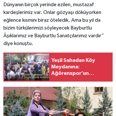
Dünyanın birçok yerinde ezilen, mustazaf
kardeşlerimiz var. Onlar gözyaşı döküyorken
eğlence kısmını biraz öteledik. Ama bu yıl da
bizim türkülerimizi söyleyecek Bayburtlu
Âşıklarımız ve Bayburtlu Sanatçılarımız vardır”
diye konuştu.
Yeşil Sahadan Köy
Meydanına:
Ağörenspor’un
Şampiyonluğu Şenlikle
Kutlandı