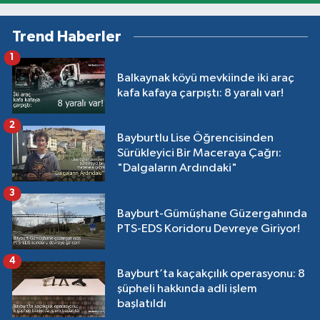
Trend Haberler
1
Balkaynak köyü mevkiinde iki araç
kafa kafaya çarpıştı: 8 yaralı var!
2
Bayburtlu Lise Öğrencisinden
Sürükleyici Bir Maceraya Çağrı:
"Dalgaların Ardındaki"
3
Bayburt-Gümüşhane Güzergahında
PTS-EDS Koridoru Devreye Giriyor!
4
Bayburt’ta kaçakçılık operasyonu: 8
şüpheli hakkında adli işlem
başlatıldı