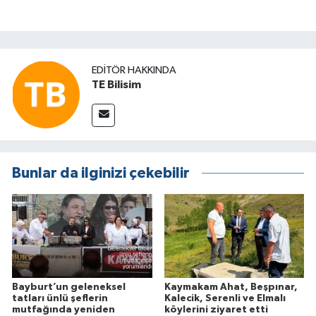
EDITÖR HAKKINDA
TE Bilisim
Bunlar da ilginizi çekebilir
Bayburt’un geleneksel
Kaymakam Ahat, Beşpınar,
tatları ünlü şeflerin
Kalecik, Serenli ve Elmalı
mutfağında yeniden
köylerini ziyaret etti