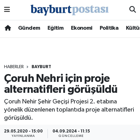
Nöbetçi Eczaneler
Gündem
Eğitim
Ekonomi
Politika
Kültü
Hava Durumu
Namaz Vakitleri
HABERLER
BAYBURT
Trafik Durumu
Çoruh Nehri için proje
alternatifleri görüşüldü
Süper Lig Puan Durumu ve Fikstür
Çoruh Nehir Şehir Geçişi Projesi 2. etabına
Tüm Manşetler
yönelik düzenlenen toplantıda proje alternatifleri
görüşüldü.
Son Dakika Haberleri
29.05.2020 - 15:00
04.09.2024 - 11:15
Haber Arşivi
YAYINLANMA
GÜNCELLEME