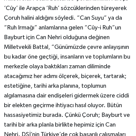
‘Cûy’ ile Arapça ‘Ruh’ sözcüklerinden türeyerek
Çoruh halini aldığını söyledi. “Can Suyu” ya da
“Ruh Irmağı” anlamlarına gelen “Cûy-i Ruh”un
Bayburt için Can Nehri olduğuna değinen
Milletvekili Battal, “Günümüzde çevre anlayışının
bu kadar öne geçtiği, insanların ve toplumların bu
merkezle olaya baktıkları zaman diliminde
atacağımız her adımı ölçerek, biçerek, tartarak;
estetiğine, tarihi arka planına, toplumun
algılamasına dair endişeleri gidermek üzere ciddi
bir elekten geçirme ihtiyacı hasıl oluyor. Bütün
hassasiyetimiz burada. Çünkü Çoruh; Bayburt ve
tarihi bir arka planla birlikte hepimiz için Can
Nehri. DSİ’nin Türkiye’de çok başarılı çalışmaları