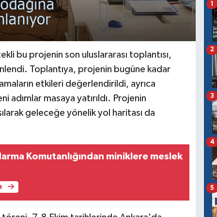
1
2
ekli bu projenin son uluslararası toplantısı,
nlendi. Toplantıya, projenin bugüne kadar
maların etkileri değerlendirildi, ayrıca
3
eni adımlar masaya yatırıldı. Projenin
tışılarak geleceğe yönelik yol haritası da
4
ndarma Komutanlığından miniklere meslek
e
5