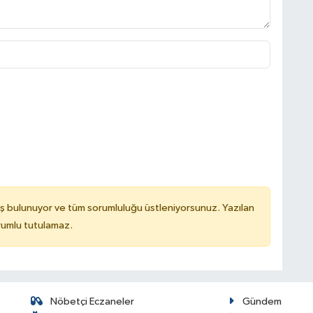
ş bulunuyor ve tüm sorumluluğu üstleniyorsunuz. Yazılan
rumlu tutulamaz.
Nöbetçi Eczaneler
Gündem