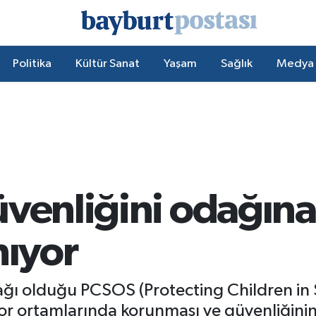
Politika
Kültür Sanat
Yaşam
Sağlık
Medya
üvenliğini odağın
nıyor
tağı olduğu PCSOS (Protecting Children in
spor ortamlarında korunması ve güvenliğin