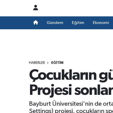
Nöbetçi Eczaneler
Gündem
Eğitim
Ekonomi
Hava Durumu
Namaz Vakitleri
Trafik Durumu
HABERLER
EĞITIM
Çocukların g
Süper Lig Puan Durumu ve Fikstür
Tüm Manşetler
Projesi sonla
Son Dakika Haberleri
Bayburt Üniversitesi'nin de or
Haber Arşivi
Settings) projesi, çocukların 