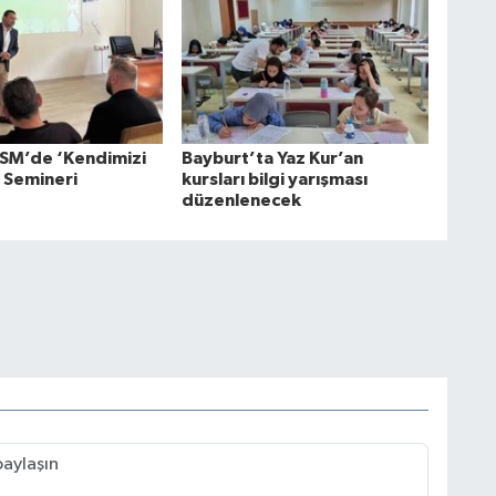
SM’de ‘Kendimizi
Bayburt’ta Yaz Kur’an
’ Semineri
kursları bilgi yarışması
düzenlenecek