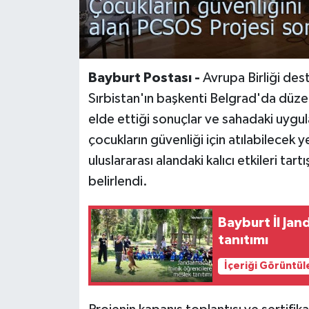
Bayburt Postası -
Avrupa Birliği dest
Sırbistan'ın başkenti Belgrad'da düze
elde ettiği sonuçlar ve sahadaki uygula
çocukların güvenliği için atılabilecek y
uluslararası alandaki kalıcı etkileri tar
belirlendi.
Bayburt İl Ja
tanıtımı
İçeriği Görüntül