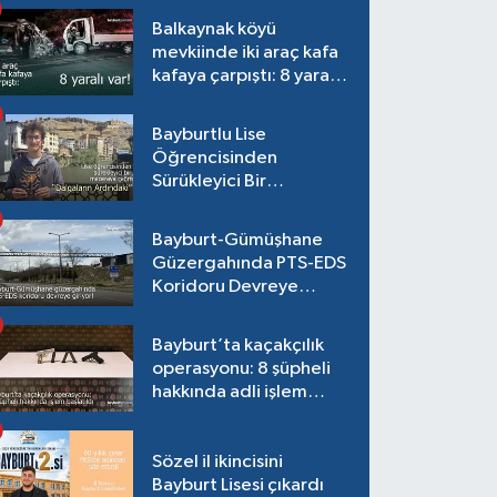
Balkaynak köyü
mevkiinde iki araç kafa
kafaya çarpıştı: 8 yaralı
var!
Bayburtlu Lise
Öğrencisinden
Sürükleyici Bir
Maceraya Çağrı:
"Dalgaların Ardındaki"
Bayburt-Gümüşhane
Güzergahında PTS-EDS
Koridoru Devreye
Giriyor!
Bayburt’ta kaçakçılık
operasyonu: 8 şüpheli
hakkında adli işlem
başlatıldı
Sözel il ikincisini
Bayburt Lisesi çıkardı