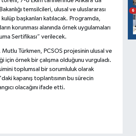
a töreni, 7-8 Ekim tarihlerinde Ankara'da
kanlığı temsilcileri, ulusal ve uluslararası
6
n kulüp başkanları katılacak. Programda,
ukların korunması alanında örnek uygulamaları
ma Sertifikası” verilecek.
. Mutlu Türkmen, PCSOS projesinin ulusal ve
ği için örnek bir çalışma olduğunu vurguladı.
şimini toplumsal bir sorumluluk olarak
daki kapanış toplantısının bu sürecin
angıcı olacağını ifade etti.