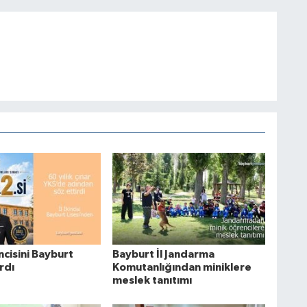
incisini Bayburt
Bayburt İl Jandarma
ardı
Komutanlığından miniklere
meslek tanıtımı