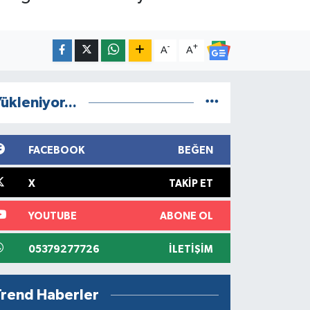
-
+
A
A
ükleniyor...
FACEBOOK
BEĞEN
X
TAKIP ET
YOUTUBE
ABONE OL
05379277726
İLETIŞIM
Trend Haberler