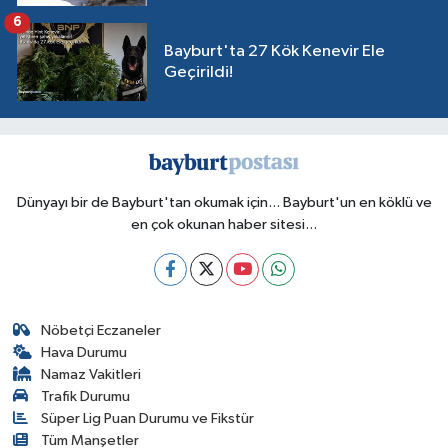
6
Bayburt'ta 27 Kök Kenevir Ele
Geçirildi!
Dünyayı bir de Bayburt'tan okumak için... Bayburt'un en köklü ve
en çok okunan haber sitesi...
Nöbetçi Eczaneler
Hava Durumu
Namaz Vakitleri
Trafik Durumu
Süper Lig Puan Durumu ve Fikstür
Tüm Manşetler