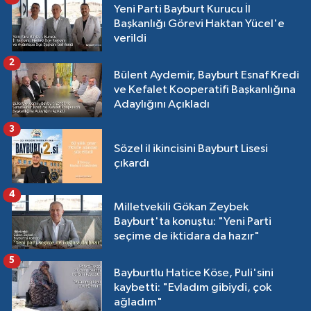
Yeni Parti Bayburt Kurucu İl
Başkanlığı Görevi Haktan Yücel'e
verildi
2
Bülent Aydemir, Bayburt Esnaf Kredi
ve Kefalet Kooperatifi Başkanlığına
Adaylığını Açıkladı
3
Sözel il ikincisini Bayburt Lisesi
çıkardı
4
Milletvekili Gökan Zeybek
Bayburt'ta konuştu: "Yeni Parti
seçime de iktidara da hazır"
5
Bayburtlu Hatice Köse, Puli'sini
kaybetti: "Evladım gibiydi, çok
ağladım"