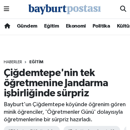
Nöbetçi Eczaneler
Gündem
Eğitim
Ekonomi
Politika
Kültü
Hava Durumu
Namaz Vakitleri
HABERLER
EĞITIM
Trafik Durumu
Çiğdemtepe'nin tek
öğretmenine Jandarma
Süper Lig Puan Durumu ve Fikstür
işbirliğinde sürpriz
Tüm Manşetler
Bayburt'un Çiğdemtepe köyünde öğrenim gören
Son Dakika Haberleri
minik öğrenciler, 'Öğretmenler Günü' dolayısıyla
öğretmenlerine bir sürpriz hazırladı.
Haber Arşivi