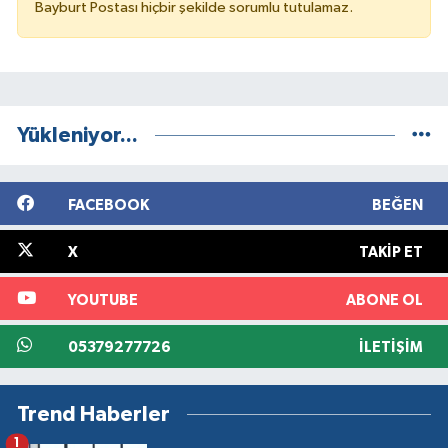
Bayburt Postası hiçbir şekilde sorumlu tutulamaz.
Yükleniyor...
FACEBOOK
BEĞEN
X
TAKIP ET
YOUTUBE
ABONE OL
05379277726
İLETIŞIM
Trend Haberler
1