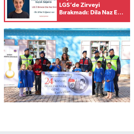
LGS’de Zirveyi
Bırakmadı: Dila Naz Emir
İl Birincisi Oldu