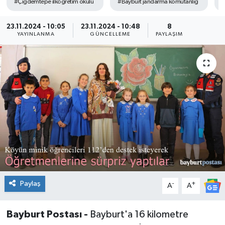
#Çiğdemtepe ilköğretim okulu
#Bayburt jandarma komutanlığ
#
23.11.2024 - 10:05
23.11.2024 - 10:48
8
YAYINLANMA
GÜNCELLEME
PAYLAŞIM
Paylaş
-
+
A
A
Bayburt Postası -
Bayburt'a 16 kilometre