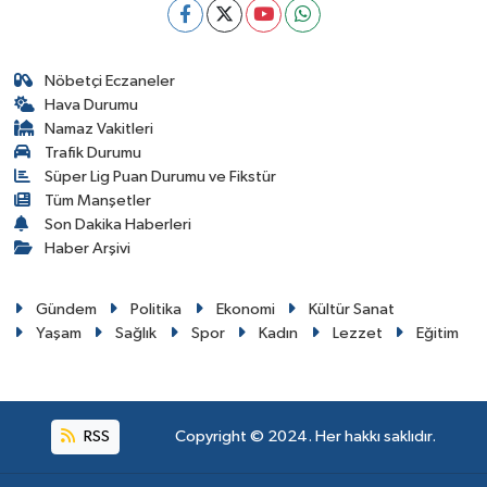
Nöbetçi Eczaneler
Hava Durumu
Namaz Vakitleri
Trafik Durumu
Süper Lig Puan Durumu ve Fikstür
Tüm Manşetler
Son Dakika Haberleri
Haber Arşivi
Gündem
Politika
Ekonomi
Kültür Sanat
Yaşam
Sağlık
Spor
Kadın
Lezzet
Eğitim
RSS
Copyright © 2024. Her hakkı saklıdır.