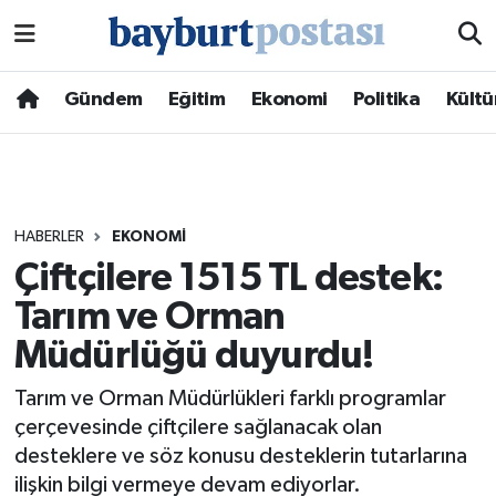
Nöbetçi Eczaneler
Gündem
Eğitim
Ekonomi
Politika
Kültü
Hava Durumu
Namaz Vakitleri
HABERLER
EKONOMI
Trafik Durumu
Çiftçilere 1515 TL destek:
Tarım ve Orman
Süper Lig Puan Durumu ve Fikstür
Müdürlüğü duyurdu!
Tüm Manşetler
Tarım ve Orman Müdürlükleri farklı programlar
Son Dakika Haberleri
çerçevesinde çiftçilere sağlanacak olan
desteklere ve söz konusu desteklerin tutarlarına
Haber Arşivi
ilişkin bilgi vermeye devam ediyorlar.