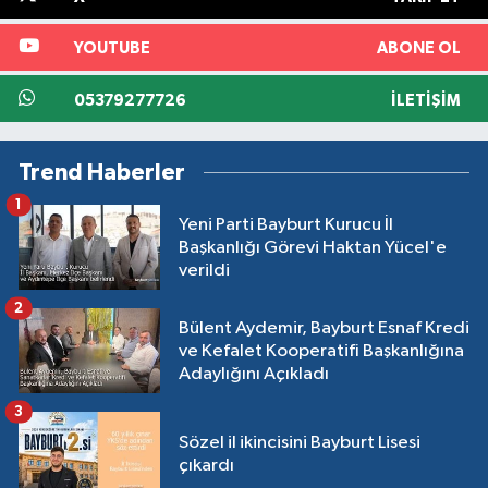
YOUTUBE
ABONE OL
05379277726
İLETIŞIM
Trend Haberler
1
Yeni Parti Bayburt Kurucu İl
Başkanlığı Görevi Haktan Yücel'e
verildi
2
Bülent Aydemir, Bayburt Esnaf Kredi
ve Kefalet Kooperatifi Başkanlığına
Adaylığını Açıkladı
3
Sözel il ikincisini Bayburt Lisesi
çıkardı