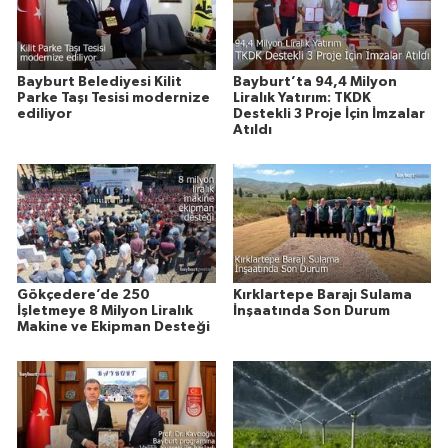
Bayburt Belediyesi Kilit
Bayburt’ta 94,4 Milyon
Parke Taşı Tesisi modernize
Liralık Yatırım: TKDK
ediliyor
Destekli 3 Proje İçin İmzalar
Atıldı
Gökçedere’de 250
Kırklartepe Barajı Sulama
İşletmeye 8 Milyon Liralık
İnşaatında Son Durum
Makine ve Ekipman Desteği