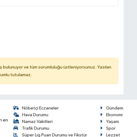
ş bulunuyor ve tüm sorumluluğu üstleniyorsunuz. Yazılan
rumlu tutulamaz.
Nöbetçi Eczaneler
Gündem
Hava Durumu
Ekonomi
n en
Namaz Vakitleri
Yaşam
Trafik Durumu
Spor
Süper Lig Puan Durumu ve Fikstür
Lezzet