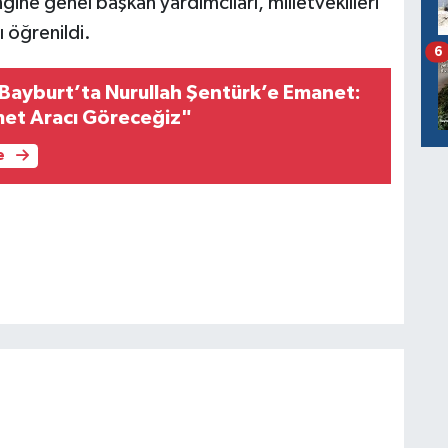
ngine genel başkan yardımcıları, milletvekilleri
ı öğrenildi.
6
 Bayburt’ta Nurullah Şentürk’e Emanet:
met Aracı Göreceğiz"
e