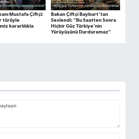
akanı Mustafa Çiftçi:
Bakan Çiftçi Bayburt'tan
r türüyle
Seslendi: "Bu Saatten Sonra
iz kararlılıkla
Hiçbir Güç Türkiye’nin
Yürüyüşünü Durduramaz"