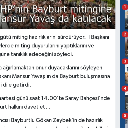
1
2
tü miting hazırlıklarını sürdürüyor. İl Başkanı
lerde miting duyurularını yaptıklarını ve
güne tanıklık edeceğini söyledi.
3
 ağırlamaktan onur duyacaklarını söyleyen
şkanı Mansur Yavaş’ın da Bayburt buluşmasına
 dile getirdi.
4
martesi günü saat 14.00'te Saray Bahçesi'nde
t halkını davet etti.
5
ısı Bayburtlu Gökan Zeybek'in de hazırlık