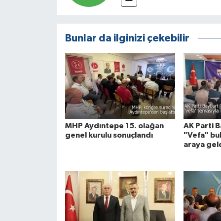
Bunlar da ilginizi çekebilir
MHP Aydıntepe 15. olağan
AK Parti B
genel kurulu sonuçlandı
"Vefa" bu
araya gel