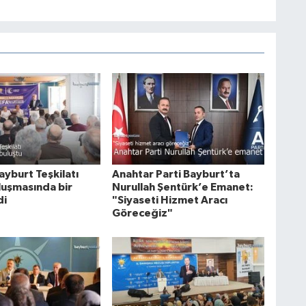
ayburt Teşkilatı
Anahtar Parti Bayburt’ta
luşmasında bir
Nurullah Şentürk’e Emanet:
di
"Siyaseti Hizmet Aracı
Göreceğiz"