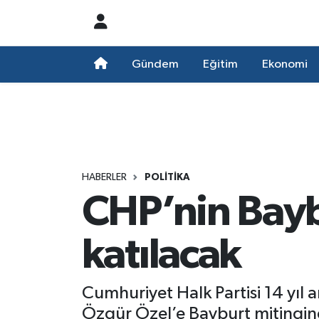
Nöbetçi Eczaneler
Gündem
Eğitim
Ekonomi
Hava Durumu
Namaz Vakitleri
Trafik Durumu
HABERLER
POLITIKA
CHP’nin Bayb
Süper Lig Puan Durumu ve Fikstür
Tüm Manşetler
katılacak
Son Dakika Haberleri
Cumhuriyet Halk Partisi 14 yıl
Haber Arşivi
Özgür Özel’e Bayburt mitingin