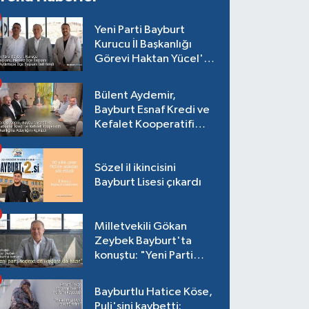
Yeni Parti Bayburt
Kurucu İl Başkanlığı
Görevi Haktan Yücel'e
verildi
Bülent Aydemir,
Bayburt Esnaf Kredi ve
Kefalet Kooperatifi
Başkanlığına Adaylığını
Açıkladı
Sözel il ikincisini
Bayburt Lisesi çıkardı
Milletvekili Gökan
Zeybek Bayburt'ta
konuştu: "Yeni Parti
seçime de iktidara da
hazır"
Bayburtlu Hatice Köse,
Puli'sini kaybetti: