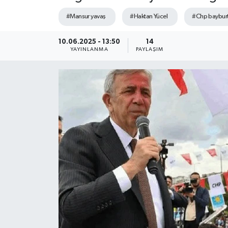
#Mansur yavaş
#Haktan Yücel
#Chp bayburt
10.06.2025 - 13:50
14
YAYINLANMA
PAYLAŞIM