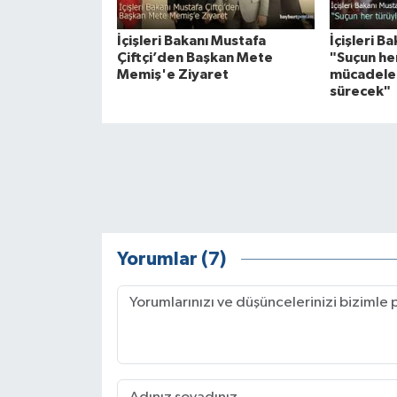
İçişleri Bakanı Mustafa
İçişleri B
Çiftçi’den Başkan Mete
"Suçun he
Memiş'e Ziyaret
mücadelem
sürecek"
Yorumlar (7)