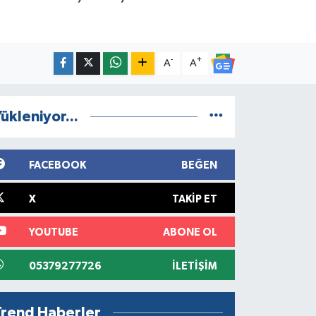
-
+
A
A
ükleniyor...
FACEBOOK
BEĞEN
X
TAKIP ET
YOUTUBE
ABONE OL
05379277726
İLETIŞIM
Trend Haberler