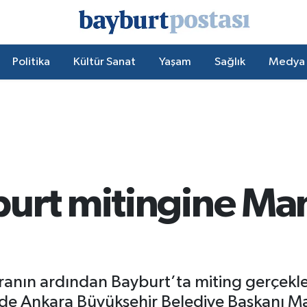
Politika
Kültür Sanat
Yaşam
Sağlık
Medya
urt mitingine Man
 aranın ardından Bayburt’ta miting gerçekl
de Ankara Büyükşehir Belediye Başkanı Ma