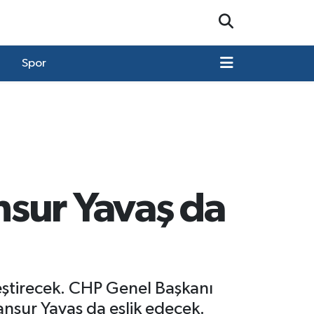
Spor
sur Yavaş da
eştirecek. CHP Genel Başkanı
nsur Yavaş da eşlik edecek.