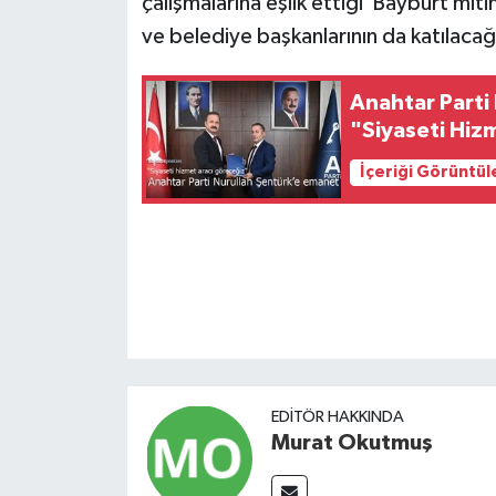
çalışmalarına eşlik ettiği Bayburt miti
ve belediye başkanlarının da katılacağ
Anahtar Parti
"Siyaseti Hiz
İçeriği Görüntül
EDITÖR HAKKINDA
Murat Okutmuş