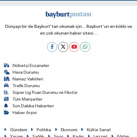
Dünyayı bir de Bayburt'tan okumak için... Bayburt'un en köklü ve
en çok okunan haber sitesi...
Nöbetçi Eczaneler
Hava Durumu
Namaz Vakitleri
Trafik Durumu
Süper Lig Puan Durumu ve Fikstür
Tüm Manşetler
Son Dakika Haberleri
Haber Arşivi
Gündem
Politika
Ekonomi
Kültür Sanat
Yaşam
Sağlık
Spor
Kadın
Lezzet
Eğitim