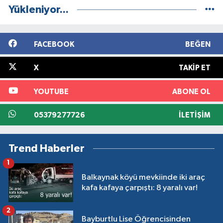
Yükleniyor...
FACEBOOK
BEĞEN
X
TAKIP ET
YOUTUBE
ABONE OL
05379277726
İLETIŞIM
Trend Haberler
1
Balkaynak köyü mevkiinde iki araç
kafa kafaya çarpıştı: 8 yaralı var!
2
Bayburtlu Lise Öğrencisinden