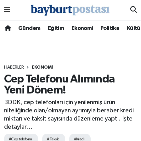
Nöbetçi Eczaneler
Gündem
Eğitim
Ekonomi
Politika
Kültü
Hava Durumu
Namaz Vakitleri
HABERLER
EKONOMI
Trafik Durumu
Cep Telefonu Alımında
Yeni Dönem!
Süper Lig Puan Durumu ve Fikstür
BDDK, cep telefonları için yenilenmiş ürün
Tüm Manşetler
niteliğinde olan/olmayan ayrımıyla beraber kredi
miktarı ve taksit sayısında düzenleme yaptı. İşte
Son Dakika Haberleri
detaylar...
Haber Arşivi
#Cep telefonu
#Taksit
#Kredi