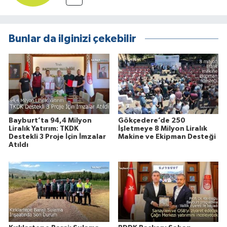
Bunlar da ilginizi çekebilir
Bayburt’ta 94,4 Milyon
Gökçedere’de 250
Liralık Yatırım: TKDK
İşletmeye 8 Milyon Liralık
Destekli 3 Proje İçin İmzalar
Makine ve Ekipman Desteği
Atıldı