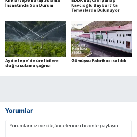
Kırklartepe Barajı Sulama
BDDK Başkanı Şahap
İnşaatında Son Durum
Kavcıoğlu Bayburt’ta
Temaslarda Bulunuyor
Aydıntepe’de üreticilere
Gümüşsu Fabrikası satıldı
doğru sulama çağrısı
Yorumlar