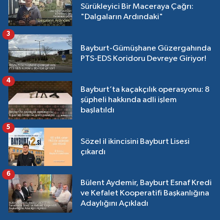
Sürükleyici Bir Maceraya Çağrı:
"Dalgaların Ardındaki"
3
Bayburt-Gümüşhane Güzergahında
PTS-EDS Koridoru Devreye Giriyor!
4
Bayburt’ta kaçakçılık operasyonu: 8
şüpheli hakkında adli işlem
başlatıldı
5
Sözel il ikincisini Bayburt Lisesi
çıkardı
6
Bülent Aydemir, Bayburt Esnaf Kredi
ve Kefalet Kooperatifi Başkanlığına
Adaylığını Açıkladı