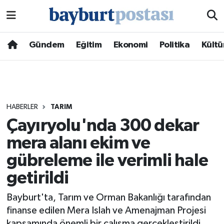
Nöbetçi Eczaneler
Gündem
Eğitim
Ekonomi
Politika
Kültü
Hava Durumu
Namaz Vakitleri
HABERLER
TARIM
Trafik Durumu
Çayıryolu'nda 300 dekar
mera alanı ekim ve
Süper Lig Puan Durumu ve Fikstür
gübreleme ile verimli hale
Tüm Manşetler
getirildi
Son Dakika Haberleri
Bayburt'ta, Tarım ve Orman Bakanlığı tarafından
finanse edilen Mera Islah ve Amenajman Projesi
Haber Arşivi
kapsamında önemli bir çalışma gerçekleştirildi.