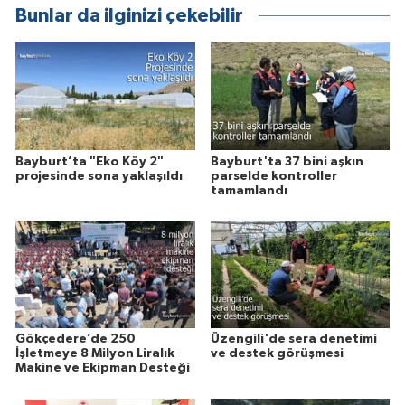
Bunlar da ilginizi çekebilir
Bayburt’ta "Eko Köy 2"
Bayburt'ta 37 bini aşkın
projesinde sona yaklaşıldı
parselde kontroller
tamamlandı
Gökçedere’de 250
Üzengili'de sera denetimi
İşletmeye 8 Milyon Liralık
ve destek görüşmesi
Makine ve Ekipman Desteği