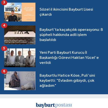
3
Sözel il ikincisini Bayburt Lisesi
çıkardı
4
Bayburt’ta kaçakçılık operasyonu: 8
şüpheli hakkında adli işlem
başlatıldı
5
Yeni Parti Bayburt Kurucu İl
Başkanlığı Görevi Haktan Yücel'e
verildi
6
Bayburtlu Hatice Köse, Puli'sini
kaybetti: "Evladım gibiydi, çok
ağladım"