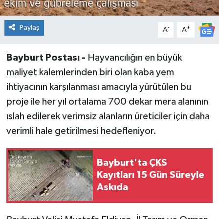
Paylaş
-
+
A
A
Bayburt Postası -
Hayvancılığın en büyük
maliyet kalemlerinden biri olan kaba yem
ihtiyacının karşılanması amacıyla yürütülen bu
proje ile her yıl ortalama 700 dekar mera alanının
ıslah edilerek verimsiz alanların üreticiler için daha
verimli hale getirilmesi hedefleniyor.
Bayburt'ta ÇKS
Kayıtları 15 Gün Süreyle
Askıda