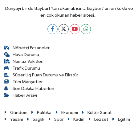
Dünyayı bir de Bayburt'tan okumak için... Bayburt'un en köklü ve
en çok okunan haber sitesi...
Nöbetçi Eczaneler
Hava Durumu
Namaz Vakitleri
Trafik Durumu
Süper Lig Puan Durumu ve Fikstür
Tüm Manşetler
Son Dakika Haberleri
Haber Arşivi
Gündem
Politika
Ekonomi
Kültür Sanat
Yaşam
Sağlık
Spor
Kadın
Lezzet
Eğitim