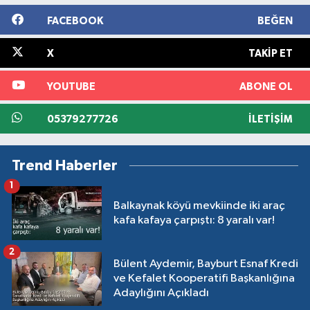
FACEBOOK
BEĞEN
X
TAKIP ET
YOUTUBE
ABONE OL
05379277726
İLETIŞIM
Trend Haberler
1
Balkaynak köyü mevkiinde iki araç
kafa kafaya çarpıştı: 8 yaralı var!
2
Bülent Aydemir, Bayburt Esnaf Kredi
ve Kefalet Kooperatifi Başkanlığına
Adaylığını Açıkladı