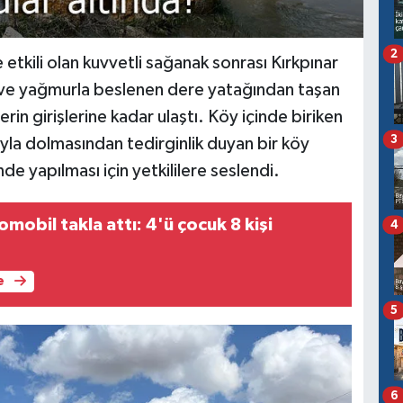
2
etkili olan kuvvetli sağanak sonrası Kırkpınar
ı ve yağmurla beslenen dere yatağından taşan
in girişlerine kadar ulaştı. Köy içinde biriken
3
uyla dolmasından tedirginlik duyan bir köy
nde yapılması için yetkililere seslendi.
mobil takla attı: 4'ü çocuk 8 kişi
4
e
5
6