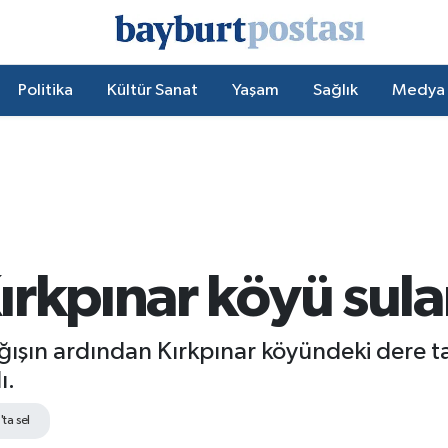
Politika
Kültür Sanat
Yaşam
Sağlık
Medya
rkpınar köyü sular
ğışın ardından Kırkpınar köyündeki dere ta
ı.
ta sel