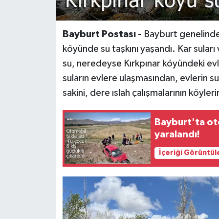
Bayburt Postası -
Bayburt genelinde 
köyünde su taşkını yaşandı. Kar sular
su, neredeyse Kırkpınar köyündeki evler
suların evlere ulaşmasından, evlerin s
sakini, dere ıslah çalışmalarının köyleri
Bayburt'ta oto
yaralandı!
İçeriği Görüntül