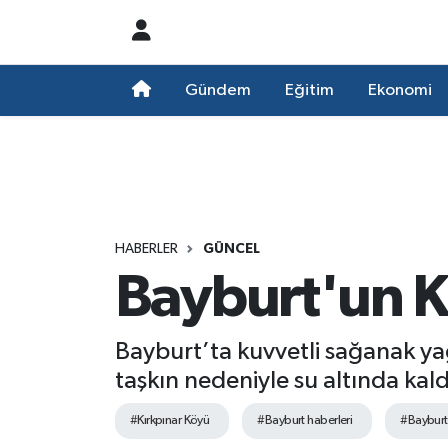
Nöbetçi Eczaneler
Gündem
Eğitim
Ekonomi
Hava Durumu
Namaz Vakitleri
Trafik Durumu
HABERLER
GÜNCEL
Bayburt'un Kı
Süper Lig Puan Durumu ve Fikstür
Tüm Manşetler
Bayburt’ta kuvvetli sağanak ya
taşkın nedeniyle su altında kald
Son Dakika Haberleri
#Kırkpınar Köyü
#Bayburt haberleri
#Bayburt'
Haber Arşivi