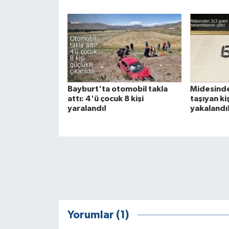
Bayburt'ta otomobil takla
Midesinde
attı: 4'ü çocuk 8 kişi
taşıyan ki
yaralandı!
yakalandı
Yorumlar (1)