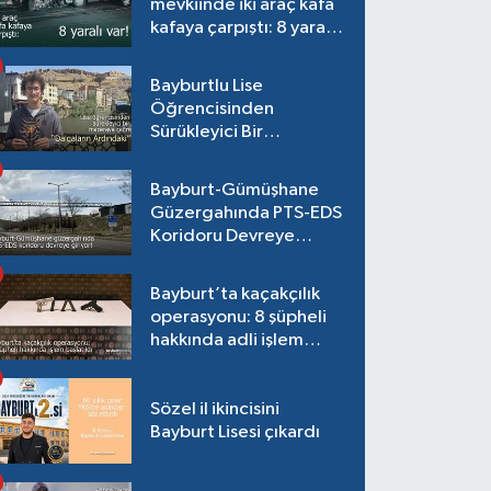
mevkiinde iki araç kafa
kafaya çarpıştı: 8 yaralı
var!
Bayburtlu Lise
Öğrencisinden
Sürükleyici Bir
Maceraya Çağrı:
"Dalgaların Ardındaki"
Bayburt-Gümüşhane
Güzergahında PTS-EDS
Koridoru Devreye
Giriyor!
Bayburt’ta kaçakçılık
operasyonu: 8 şüpheli
hakkında adli işlem
başlatıldı
Sözel il ikincisini
Bayburt Lisesi çıkardı