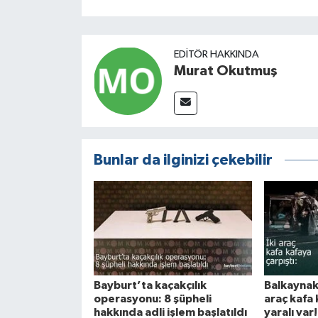
EDITÖR HAKKINDA
Murat Okutmuş
Bunlar da ilginizi çekebilir
Bayburt’ta kaçakçılık
Balkaynak
operasyonu: 8 şüpheli
araç kafa 
hakkında adli işlem başlatıldı
yaralı var!