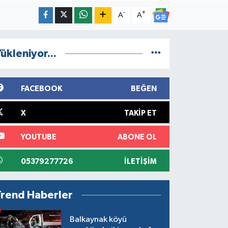
-
+
A
A
ükleniyor...
FACEBOOK
BEĞEN
X
TAKIP ET
YOUTUBE
ABONE OL
05379277726
İLETIŞIM
Trend Haberler
Balkaynak köyü