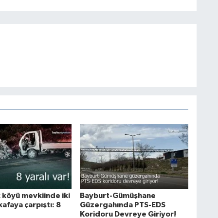
 köyü mevkiinde iki
Bayburt-Gümüşhane
kafaya çarpıştı: 8
Güzergahında PTS-EDS
Koridoru Devreye Giriyor!