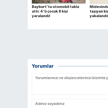
Bayburt'ta otomobil takla
Midesinde
attı: 4'ü çocuk 8 kişi
taşıyan ki
yaralandı!
yakalandı
Yorumlar