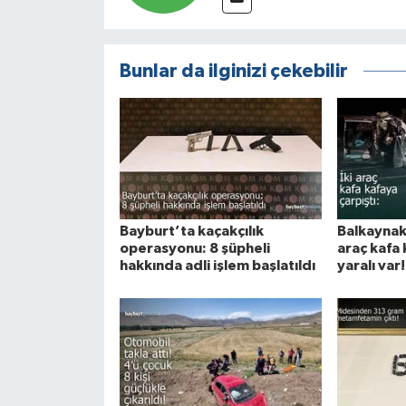
Bunlar da ilginizi çekebilir
Bayburt’ta kaçakçılık
Balkaynak
operasyonu: 8 şüpheli
araç kafa 
hakkında adli işlem başlatıldı
yaralı var!