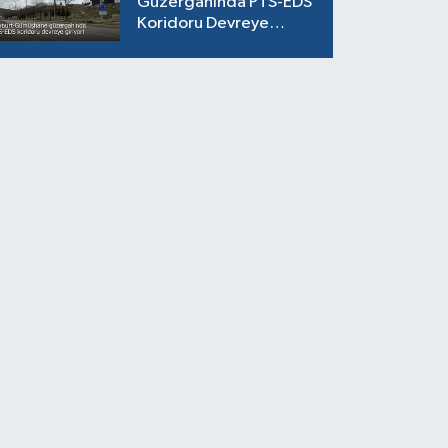
Güzergahında PTS-EDS
Koridoru Devreye
Giriyor!