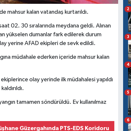
2
nde mahsur kalan vatandaş kurtarıldı.
aat 02. 30 sıralarında meydana geldi. Alınan
ndan yükselen dumanlar fark edilerek durum
3
lay yerine AFAD ekipleri de sevk edildi.
angına müdahale ederken içeride mahsur kalan
4
kiplerince olay yerinde ilk müdahalesi yapıldı
aldırıldı.
5
an yangın tamamen söndürüldü. Ev kullanılmaz
6
şhane Güzergahında PTS-EDS Koridoru