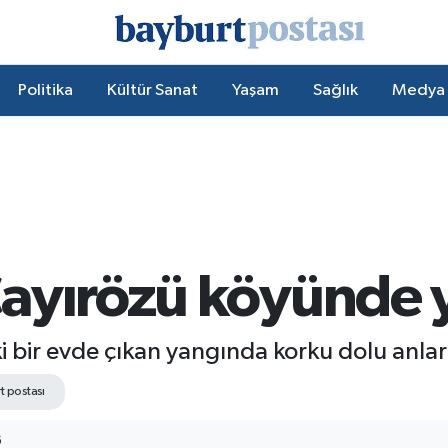
Politika
Kültür Sanat
Yaşam
Sağlık
Medya
ayırözü köyünde 
bir evde çıkan yangında korku dolu anlar
t postası
6