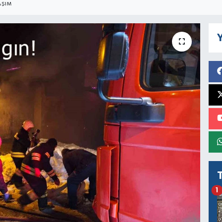
AŞIM
Y
1