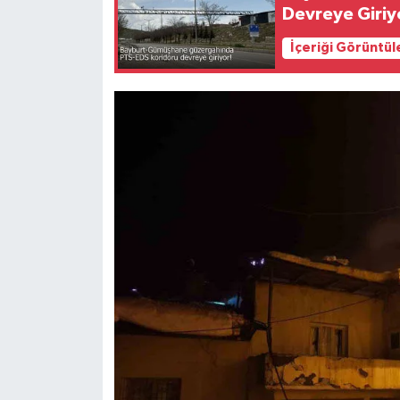
Devreye Giriy
İçeriği Görüntül