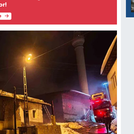
or!
e