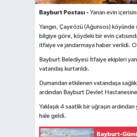
Bayburt Postası -
Yanan evin içerisi
Yangın, Çayırözü (Ağunsos) köyünde s
bilgiye göre, köydeki bir evin çatısı
itfaiye ve jandarmaya haber verildi. O
Bayburt Belediyesi İtfaiye ekipleri y
vatandaş kurtarıldı.
Dumandan etkilenen vatandaşa sağlık e
ardından Bayburt Devlet Hastanesine k
Yaklaşık 4 saatlik bir uğraşın ardınd
hale geldi.
Bayburt-Gümü