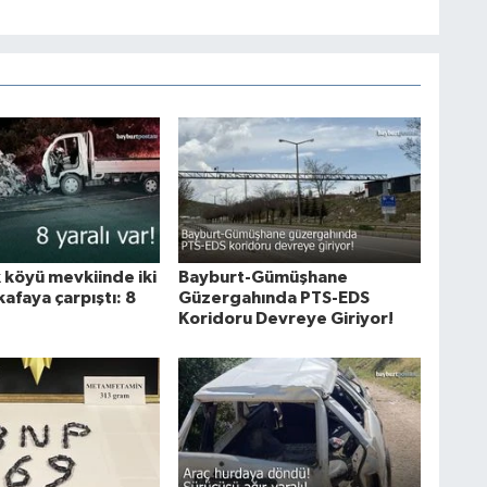
 köyü mevkiinde iki
Bayburt-Gümüşhane
kafaya çarpıştı: 8
Güzergahında PTS-EDS
Koridoru Devreye Giriyor!