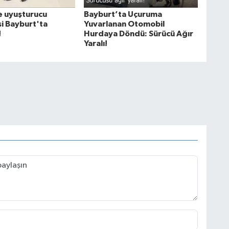
 uyuşturucu
Bayburt’ta Uçuruma
şi Bayburt'ta
Yuvarlanan Otomobil
!
Hurdaya Döndü: Sürücü Ağır
Yaralı!