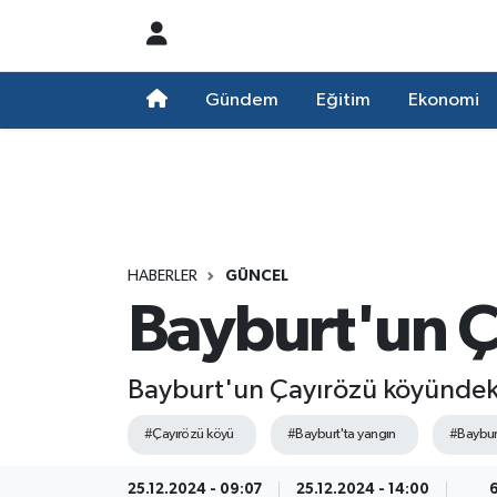
Nöbetçi Eczaneler
Gündem
Eğitim
Ekonomi
Hava Durumu
Namaz Vakitleri
Trafik Durumu
HABERLER
GÜNCEL
Bayburt'un Ç
Süper Lig Puan Durumu ve Fikstür
Tüm Manşetler
Bayburt'un Çayırözü köyündeki 
Son Dakika Haberleri
#Çayırözü köyü
#Bayburt'ta yangın
#Baybur
Haber Arşivi
25.12.2024 - 09:07
25.12.2024 - 14:00