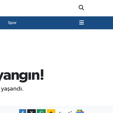
Spor
yangın!
 yaşandı.
-
+