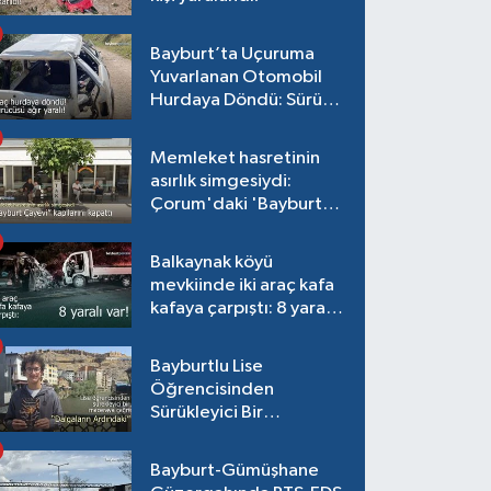
Bayburt’ta Uçuruma
Yuvarlanan Otomobil
Hurdaya Döndü: Sürücü
Ağır Yaralı!
Memleket hasretinin
asırlık simgesiydi:
Çorum'daki 'Bayburt
Çayevi' kapılarını
kapattı
Balkaynak köyü
mevkiinde iki araç kafa
kafaya çarpıştı: 8 yaralı
var!
Bayburtlu Lise
Öğrencisinden
Sürükleyici Bir
Maceraya Çağrı:
"Dalgaların Ardındaki"
Bayburt-Gümüşhane