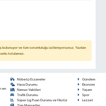
ş bulunuyor ve tüm sorumluluğu üstleniyorsunuz. Yazılan
rumlu tutulamaz.
Nöbetçi Eczaneler
Gündem
Hava Durumu
Ekonomi
n en
Namaz Vakitleri
Yaşam
Trafik Durumu
Spor
Süper Lig Puan Durumu ve Fikstür
Lezzet
Tüm Manşetler