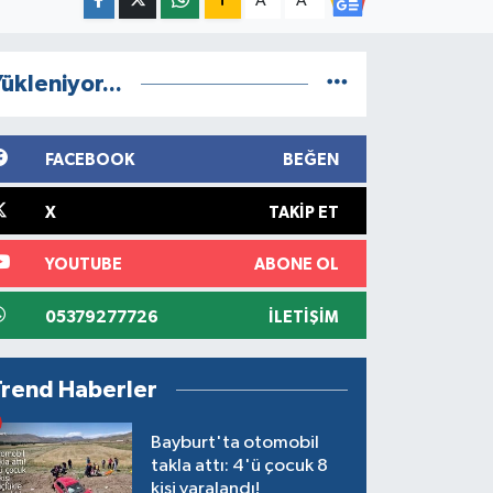
A
A
ükleniyor...
FACEBOOK
BEĞEN
X
TAKIP ET
YOUTUBE
ABONE OL
05379277726
İLETIŞIM
Trend Haberler
Bayburt'ta otomobil
takla attı: 4'ü çocuk 8
kişi yaralandı!